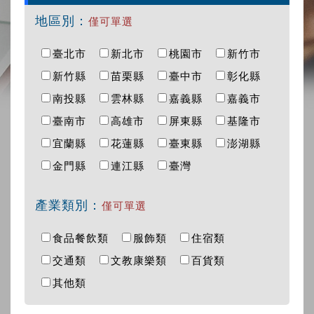
地區別：
僅可單選
臺北市
新北市
桃園市
新竹市
新竹縣
苗栗縣
臺中市
彰化縣
南投縣
雲林縣
嘉義縣
嘉義市
臺南市
高雄市
屏東縣
基隆市
宜蘭縣
花蓮縣
臺東縣
澎湖縣
金門縣
連江縣
臺灣
產業類別：
僅可單選
食品餐飲類
服飾類
住宿類
交通類
文教康樂類
百貨類
其他類