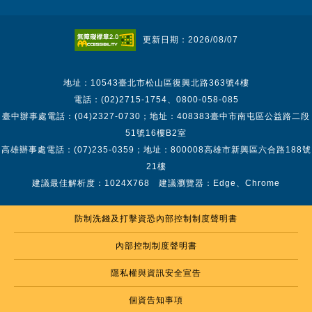
更新日期：2026/08/07
地址：10543臺北市松山區復興北路363號4樓
電話：(02)2715-1754、0800-058-085
臺中辦事處電話：(04)2327-0730；地址：408383臺中市南屯區公益路二段
51號16樓B2室
高雄辦事處電話：(07)235-0359；地址：800008高雄市新興區六合路188號
21樓
建議最佳解析度：1024X768 建議瀏覽器：Edge、Chrome
防制洗錢及打擊資恐內部控制制度聲明書
內部控制制度聲明書
隱私權與資訊安全宣告
個資告知事項