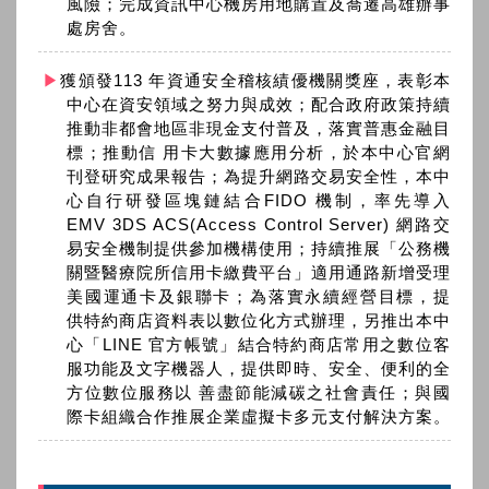
風險；完成資訊中心機房用地購置及喬遷高雄辦事
處房舍。
獲頒發113 年資通安全稽核績優機關獎座，表彰本
中心在資安領域之努力與成效；配合政府政策持續
推動非都會地區非現金支付普及，落實普惠金融目
標；推動信 用卡大數據應用分析，於本中心官網
刊登研究成果報告；為提升網路交易安全性，本中
心自行研發區塊鏈結合FIDO 機制，率先導入
EMV 3DS ACS(Access Control Server) 網路交
易安全機制提供參加機構使用；持續推展「公務機
關暨醫療院所信用卡繳費平台」適用通路新增受理
美國運通卡及銀聯卡；為落實永續經營目標，提
供特約商店資料表以數位化方式辦理，另推出本中
心「LINE 官方帳號」結合特約商店常用之數位客
服功能及文字機器人，提供即時、安全、便利的全
方位數位服務以 善盡節能減碳之社會責任；與國
際卡組織合作推展企業虛擬卡多元支付解決方案。