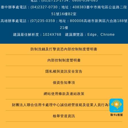
電話：(02)2715-1754、0800-058-085
臺中辦事處電話：(04)2327-0730；地址：408383臺中市南屯區公益路二段
51號16樓B2室
高雄辦事處電話：(07)235-0359；地址：800008高雄市新興區六合路188號
21樓
建議最佳解析度：1024X768 建議瀏覽器：Edge、Chrome
防制洗錢及打擊資恐內部控制制度聲明書
內部控制制度聲明書
隱私權與資訊安全宣告
個資告知事項
網站使用條款及連結政策
財團法人聯合信用卡處理中心誠信經營規範及從業人員行為準則
檢舉管道資訊