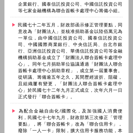
企業銀行、國泰信託投資公司、中國信託投資公司
等七家金融機構為聯合簽帳卡處理中心籌備小組。
民國七十二年五月，財政部函示修正管理要點，同
意改為「財團法人」並核准捐助基金以陸佰萬元為
一單位，由中國信託投資公司、國泰信託投資公
司、中國國際商業銀行、中央信託局、台北市銀
行、亞洲信託投資公司、華僑信託投資公司等金融
機構捐助基金成立了「財團法人聯合簽帳卡處理中
心」。同年七月捐助單位協議通過「財團法人聯合
簽帳卡處理中心捐助章程」，成立第一屆董事會。
從研議、籌備逾五年之久，其間歷經波折、阻礙，
且組織屢有變更，「財團法人聯合簽帳卡處理中
心」於民國七十二年九月正式成立，次年六月一日
正式發行「聯合簽帳卡」。
為配合金融自由化/國際化，及加強國人消費便
利，民國七十七年九月，財政部第三次修正「管理
要點」，將「聯合簽帳卡」改為「聯合信用卡」，
廢除「一人一卡」限制，擴大信用卡服務功能，本