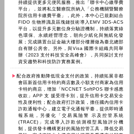
持續提供更多元便民服務，推出「聯卡中心繳學費
平台」，並將私立醫療院所納入「公務機關暨醫療
院所信用卡繳費平臺」，此外，本中心已規劃結合
FIDO 生物辨識及區塊鏈技術導入EMV 3DS-ACS
平台，以提升多元數位身分驗證機制，持續落實綠
色環保、永續經營理念，朝向少紙化與無紙化發
展；完成購置台証金融大樓部分樓層做為臺北總部
自有辦公房舍。另外，與Visa 國際卡組織共同舉
辦《2023 支付科技安全高峰會》，共同探討支付
資安趨勢和科技防詐實務案例。
配合政府推動降低現金支付的政策，持續拓展非都
會區新簽信用卡特約商店數及小額支付商家為信用
卡特約商店，增加「NCCNET SoftPOS 聯卡感應
收款」APP 支 援受理卡別，提升信用卡交易安全
性及便利性；配合政府打詐政策，擔任國內信用卡
詐欺通報中心，建立電子化通報平臺，提供即時通
報系統，另優化「交易風險警 示及控管系統
(TRACE)」完成導入詐欺偵測模型風險評分機
制，提供發卡機構更好的風險控管工具，降低交易