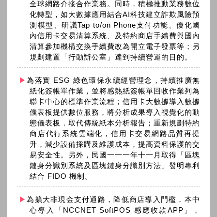
全球網路介接合作業務。同時，積極推動業務數位
化轉型，如大數據應用結合AI科技建立詐欺風險預
測模型、研議Tap to/on Phone支付功能、優化國
內信用卡交易清算系統、及特約商店手續費與國內
清算參加機構交換手續費改為開立電子發票等；另
規劃建置「行動辦公室」達到持續營運的目的。
為落實 ESG 綠色環保永續經營理念，持續推廣無
紙化簽帳單作業，並將感熱紙簽帳單回收作業列為
聯卡中心的標準作業流程；信用卡大數據導入數據
儀表板提供數位服務，將分析成果導入視覺化的動
態儀表板，取代傳統紙本分析報告；重新規劃特約
商店代行系統雲端化，信用卡交易網路品質再提
升，減少設備採購及維護成本，提高資料保護的交
易安全性。另外，民國一一一年十一月取得「區塊
鏈身分識別系統及區塊鏈身分識別方法」發明專利
結合 FIDO 機制。
為擴大非現金支付通路，降低商店導入門檻，本中
心導入「NCCNET SoftPOS 感應收款APP」，