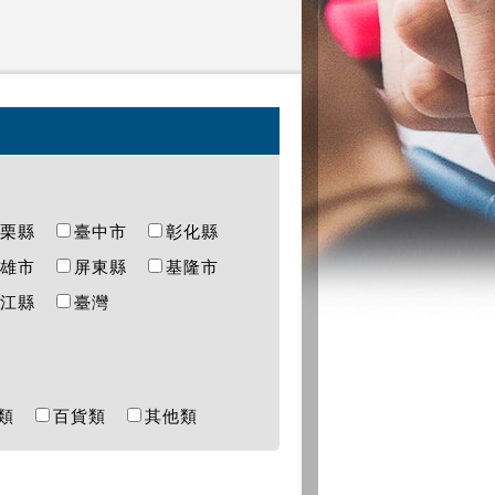
苗栗縣
臺中市
彰化縣
高雄市
屏東縣
基隆市
連江縣
臺灣
樂類
百貨類
其他類