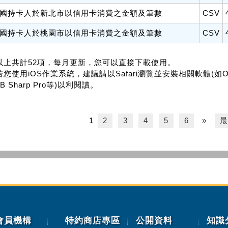
國持卡人於新北市以信用卡消費之金額及筆數
CSV
國持卡人於桃園市以信用卡消費之金額及筆數
CSV
.以上共計52項，每月更新，您可以直接下載使用。
若您使用iOS作業系統，建議請以Safari瀏覽並安裝相關軟體(如Office f
B Sharp Pro等)以利閱讀。
1
2
3
4
5
6
»
最
會員機構
特約商店專區
公開資料
知識