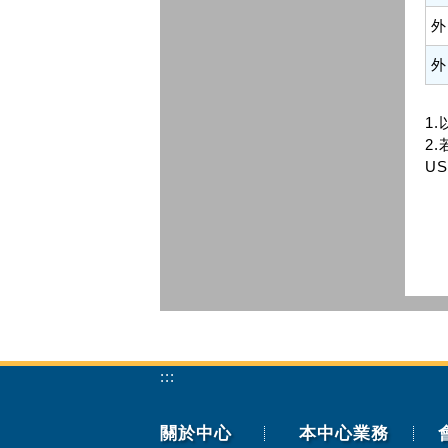
外
外
1
2.
US
:::
關於中心
本中心業務