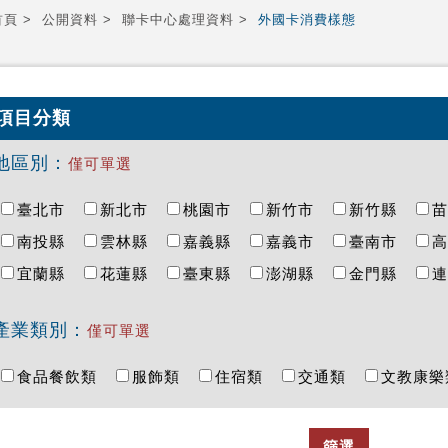
首頁
公開資料
聯卡中心處理資料
外國卡消費樣態
項目分類
地區別：
僅可單選
臺北市
新北市
桃園市
新竹市
新竹縣
南投縣
雲林縣
嘉義縣
嘉義市
臺南市
宜蘭縣
花蓮縣
臺東縣
澎湖縣
金門縣
產業類別：
僅可單選
食品餐飲類
服飾類
住宿類
交通類
文教康
篩選