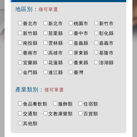
地區別：
僅可單選
臺北市
新北市
桃園市
新竹市
新竹縣
苗栗縣
臺中市
彰化縣
南投縣
雲林縣
嘉義縣
嘉義市
臺南市
高雄市
屏東縣
基隆市
宜蘭縣
花蓮縣
臺東縣
澎湖縣
金門縣
連江縣
臺灣
產業類別：
僅可單選
食品餐飲類
服飾類
住宿類
交通類
文教康樂類
百貨類
其他類