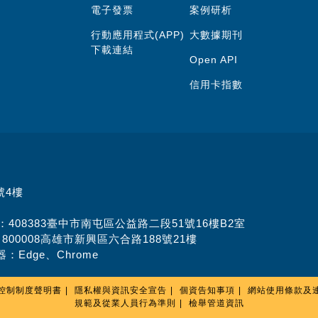
電子發票
案例研析
行動應用程式(APP)
大數據期刊
下載連結
Open API
信用卡指數
號4樓
址：408383臺中市南屯區公益路二段51號16樓B2室
：800008高雄市新興區六合路188號21樓
：Edge、Chrome
控制制度聲明書
隱私權與資訊安全宣告
個資告知事項
網站使用條款及
規範及從業人員行為準則
檢舉管道資訊