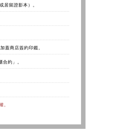
、或居留證影本）。
並加蓋商店簽約印鑑。
租櫃合約」。
權。