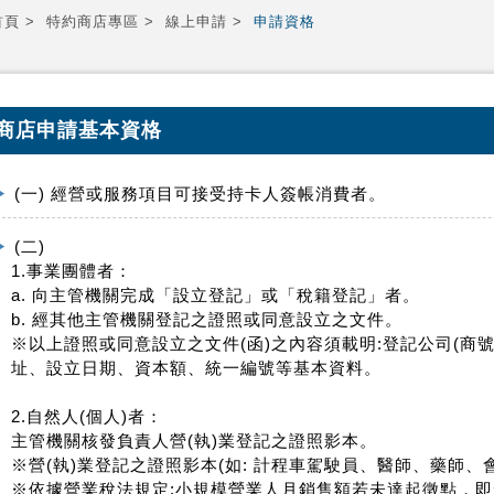
首頁
特約商店專區
線上申請
申請資格
商店申請基本資格
(一) 經營或服務項目可接受持卡人簽帳消費者。
(二)
1.事業團體者：
a. 向主管機關完成「設立登記」或「稅籍登記」者。
b. 經其他主管機關登記之證照或同意設立之文件。
※以上證照或同意設立之文件(函)之內容須載明:登記公司(商
址、設立日期、資本額、統一編號等基本資料。
2.自然人(個人)者：
主管機關核發負責人營(執)業登記之證照影本。
※營(執)業登記之證照影本(如: 計程車駕駛員、醫師、藥師、
※依據營業稅法規定:小規模營業人月銷售額若未達起徵點，