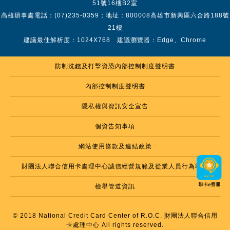
51號16樓B2室
高雄辦事處電話：(07)235-0359；地址：800008高雄市新興區六合路188號
21樓
建議最佳解析度：1024X768 建議瀏覽器：Edge、Chrome
防制洗錢及打擊資恐內部控制制度聲明書
內部控制制度聲明書
隱私權與資訊安全宣告
個資告知事項
網站使用條款及連結政策
財團法人聯合信用卡處理中心誠信經營規範及從業人員行為準則
檢舉管道資訊
© 2018 National Credit Card Center of R.O.C. 財團法人聯合信用
卡處理中心 All rights reserved.