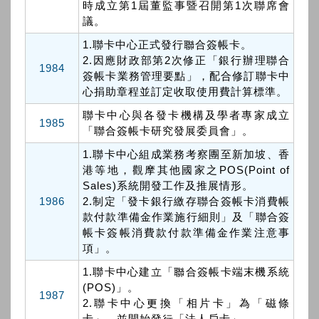
時成立第1屆董監事暨召開第1次聯席會
議。
1.聯卡中心正式發行聯合簽帳卡。
2.因應財政部第2次修正「銀行辦理聯合
1984
簽帳卡業務管理要點」，配合修訂聯卡中
心捐助章程並訂定收取使用費計算標準。
聯卡中心與各發卡機構及學者專家成立
1985
「聯合簽帳卡研究發展委員會」。
1.聯卡中心組成業務考察團至新加坡、香
港等地，觀摩其他國家之POS(Point of
Sales)系統開發工作及推展情形。
1986
2.制定「發卡銀行繳存聯合簽帳卡消費帳
款付款準備金作業施行細則」及「聯合簽
帳卡簽帳消費款付款準備金作業注意事
項」。
1.聯卡中心建立「聯合簽帳卡端末機系統
(POS)」。
1987
2.聯卡中心更換「相片卡」為「磁條
卡」，並開始發行「法人戶卡」。