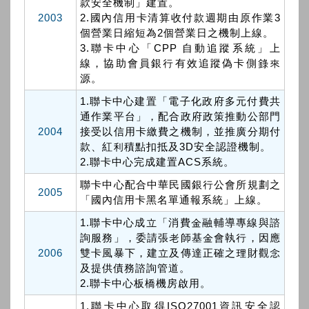
款安全機制」建置。
2003
2.國內信用卡清算收付款週期由原作業3
個營業日縮短為2個營業日之機制上線。
3.聯卡中心「CPP 自動追蹤系統」上
線，協助會員銀行有效追蹤偽卡側錄來
源。
1.聯卡中心建置「電子化政府多元付費共
通作業平台」，配合政府政策推動公部門
2004
接受以信用卡繳費之機制，並推廣分期付
款、紅利積點扣抵及3D安全認證機制。
2.聯卡中心完成建置ACS系統。
聯卡中心配合中華民國銀行公會所規劃之
2005
「國內信用卡黑名單通報系統」上線。
1.聯卡中心成立「消費金融輔導專線與諮
詢服務」，委請張老師基金會執行，因應
2006
雙卡風暴下，建立及傳達正確之理財觀念
及提供債務諮詢管道。
2.聯卡中心板橋機房啟用。
1.聯卡中心取得ISO27001資訊安全認