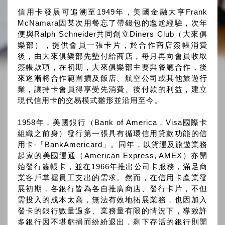
信用卡發展可追溯至1949年，美國金融大亨Frank
McNamara因某次用餐忘了帶錢包的尷尬經驗，次年
便與Ralph Schneider共同創立Diners Club（大來俱
樂部），提供會員一張卡片，於合作商店簽帳消費
後，由大來俱樂部先墊付給商店，每月再向會員收取
簽帳款項，在初期，大來俱樂部主要與餐廳合作，後
來逐漸將合作範圍擴及飯店、航空公司或其他旅遊行
業，讓持卡會員得享受先消費、後付款的利益，建立
現代信用卡的交易模式雛形並沿用至今。
1958年，美國銀行（Bank of America，Visa國際卡
組織之前身）發行第一張具有循環信用貸款功能的信
用卡-「BankAmericard」。同年，以貨運及旅遊業務
起家的美國運通（American Express, AMEX）亦開
始發行簽帳卡，並在1966年推出公司卡服務，滿足商
業客戶掌握員工支出的需求。然而，在信用卡產業發
展初期，各銀行皆為各自推廣商店、發行卡片，不但
需投入的成本太高，無法有效地拓展業務，也因加入
發卡的銀行數量過多、業務量有限的情況下，導致許
多銀行因不堪虧損而紛紛退出，剩下存活的銀行則開