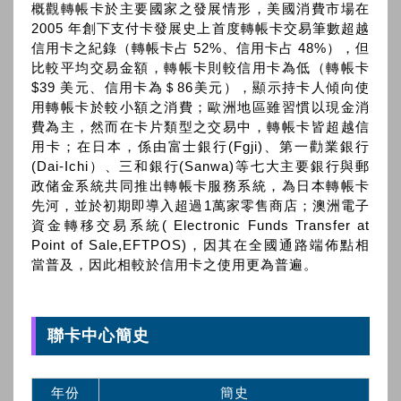
概觀轉帳卡於主要國家之發展情形，美國消費市場在
2005 年創下支付卡發展史上首度轉帳卡交易筆數超越
信用卡之紀錄（轉帳卡占 52%、信用卡占 48%），但
比較平均交易金額，轉帳卡則較信用卡為低（轉帳卡
$39 美元、信用卡為＄86美元），顯示持卡人傾向使
用轉帳卡於較小額之消費；歐洲地區雖習慣以現金消
費為主，然而在卡片類型之交易中，轉帳卡皆超越信
用卡；在日本，係由富士銀行(Fgji)、第一勸業銀行
(Dai-Ichi）、三和銀行(Sanwa)等七大主要銀行與郵
政储金系統共同推出轉帳卡服務系統，為日本轉帳卡
先河，並於初期即導入超過1萬家零售商店；澳洲電子
資金轉移交易系統( Electronic Funds Transfer at
Point of Sale,EFTPOS)，因其在全國通路端佈點相
當普及，因此相較於信用卡之使用更為普遍。
聯卡中心簡史
年份
簡史