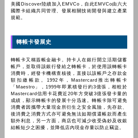
美國Discover陸續加入EMVCo，自此EMVCo由六大
國際卡組織共同管理、發展相關技術開發與建立產業
規範。
轉帳卡發展史
轉帳卡又稱簽帳金融卡。持卡人在銀行開立活期儲蓄
帳戶，並取得該銀行發給之轉帳卡，於使用該轉帳卡
消費時，經發卡機構查核後，直接以該帳戶之存款金
額扣繳帳款。1992年，Mastercard推出轉帳卡
「Maestro」，1999年即累積發行約3億張，相較於
Mastercard信用卡花費近20年方突破3億張發卡量的
成績，顯示轉帳卡的發展十分迅速。轉帳卡除可避免
消費者因攜帶大量現金所衍生之安全風險，先存款、
後消費之消費方式亦可避免無法如期償還帳款而產生
額外利息，另一方面，商店也可減少收受偽鈔及收銀
結帳短少之困擾，並降低店內現金存量以防止竊盜。