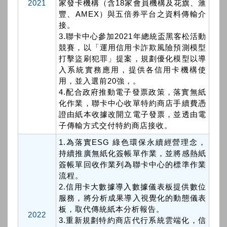
2021
家發卡機構（含18家會員機構及花旗、滙
豐、AMEX）與五倍券平台之資料傳輸介
接。
3.聯卡中心參加2021年總統盃黑客松活動
競賽，以「運用信用卡詐欺風險預測模型
打擊盜刷犯罪」提案，規劃優化模型以導
入系統實務應用，提供各信用卡機構使
用，並入選前20強，。
4.配合政府推動電子發票政策，落實無紙
化作業，聯卡中心收單特約商店手續費憑
證由紙本收據改開立電子發票，並透由電
子傳輸方式交付特約商店接收。
1.為落實ESG 綠色環保永續經營理念，
持續推廣無紙化簽帳單作業，並將感熱紙
簽帳單回收作業列為聯卡中心的標準作業
流程。
2.信用卡大數據導入數據儀表板提供數位
服務，將分析成果導入視覺化的動態儀表
板，取代傳統紙本分析報告。
2022
3.重新規劃特約商店代行系統雲端化，信