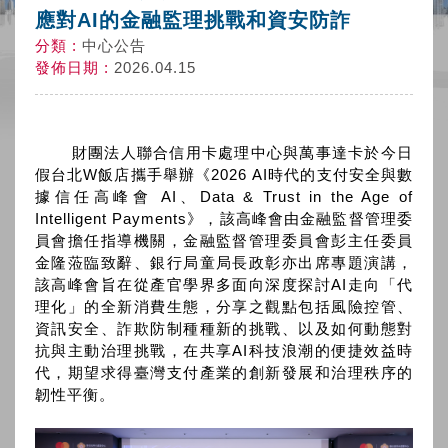
應對AI的金融監理挑戰和資安防詐
分類 :
中心公告
發佈日期 :
2026.04.15
財團法人聯合信用卡處理中心與萬事達卡於今日
假台北W飯店攜手舉辦《2026 AI時代的支付安全與數
據信任高峰會 AI、Data & Trust in the Age of
Intelligent Payments》，該高峰會由金融監督管理委
員會擔任指導機關，金融監督管理委員會彭主任委員
金隆蒞臨致辭、銀行局童局長政彰亦出席專題演講，
該高峰會旨在從產官學界多面向深度探討AI走向「代
理化」的全新消費生態，分享之觀點包括風險控管、
資訊安全、詐欺防制種種新的挑戰、以及如何動態對
抗與主動治理挑戰，在共享AI科技浪潮的便捷效益時
代，期望求得臺灣支付產業的創新發展和治理秩序的
韌性平衡。