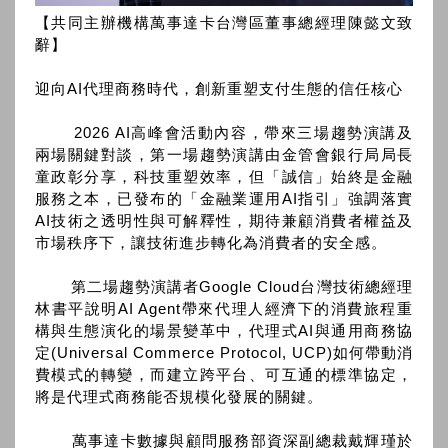
【共同主辦機構萬事達卡台灣區董事總經理陳懿文致
辭】
迎向AI代理商務時代，創新重塑支付生態的信任核心
2026 AI高峰會活動內容，帶來三場趨勢演講及
兩場關鍵對談，第一場趨勢演講由金管會銀行局局長
童政彰分享，科技重塑效率，但「誠信」始終是金融
服務之本，已發布的「金融業運用AI指引」強調落實
AI技術之透明性與可解釋性，期待兼顧消費者權益及
市場秩序下，讓技術進步轉化為消費者的安全感。
第二場趨勢演講者Google Cloud台灣技術總經理
林書平說明AI Agent帶來代理人經濟下的消費旅程重
構與生態演化的場景變革中，代理式AI與通用商務協
定(Universal Commerce Protocol, UCP)如何帶動消
費模式的轉變，而建立跨平台、可互通的標準協定，
將是代理式商務能否規模化發展的關鍵。
萬事達卡數據與顧問服務部資深副總裁戴輝瑾於