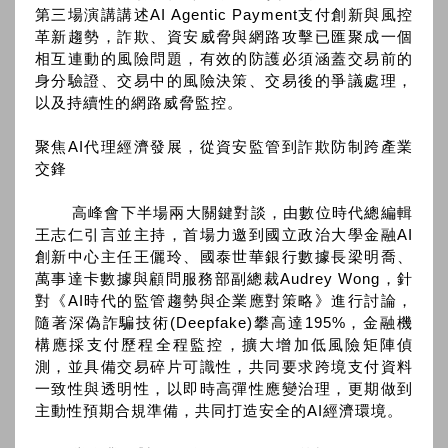
第三場演講講述AI Agentic Payment支付創新與風控
革新趨勢，詐欺、資安威脅與網路攻擊已匯聚成一個
相互連動的風險問題，有效的防護必須涵蓋交易前的
身分驗證、交易中的風險決策、交易後的爭議處理，
以及持續性的網路威脅監控。
聚焦AI代理經濟發展，從資安監管到詐欺防制跨產業
交鋒
高峰會下半場兩大關鍵對談，由數位時代總編輯
王志仁引言並主持，首場力邀到國立政治大學金融AI
創新中心主任王儷玲、國泰世華銀行數據長梁明喬、
萬事達卡數據與顧問服務部副總裁Audrey Wong，針
對《AI時代的監管趨勢與企業應對策略》進行討論，
隨著深偽詐騙技術(Deepfake)攀高達195%，金融機
構應採支付歷程全程監控，擴大增加低風險矩陣偵
測，並具備交易碎片可識性，共同要求跨境支付資料
一致性與透明性，以即時高彈性應變治理，更期做到
主動性預期合規準備，共同打造安全的AI經濟環境。