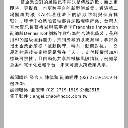
當企業面對的風險已不再只是傳統詐欺，而是更
即時、更擬真、也更跨平台的新型態威脅，透過第二
場關鍵對談《AI代理經濟下的詐欺防制與個資挑
戰》，聯卡中心風險管理部資深協理李錦堯、台灣大
哥大資訊長蔡祈岩與萬事達卡Franchise Innovation
副總裁Dennis Koh剖析詐欺行為的合法化偽裝，是利
用AI的超級理解能力，找到潛藏的系統漏洞，李錦堯
指出企業必須從「被動防守」轉向「動態對抗」，交
易監控最後決定權還是留在「人」，支付授權增加AI
標籤可辨性，且自動化共享跨機構風險情報，例如緊
急案件電子化通報平台，未來可擴大跨產業共享。
新聞聯絡 發言人 陳德和 副總經理 (02) 2719-1919 分
機2505
媒體聯絡 趙安琪 (02) 2719-1919 分機2515
電子郵件：angel.chao@nccc.com.tw