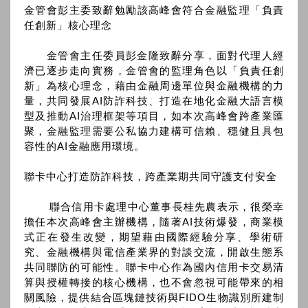
金管會彭主委致辭勉勵該高峰會符合金融監理「負責
任創新」核心理念
金管會主任委員彭金隆致辭分享，面對代理人經
濟已逐步走向實務，金管會的監理角色以「負責任創
新」為核心理念，藉由金融周邊單位與金融機構的力
量，共同發展AI防詐科技、打造在地化金融大語言模
型及推動AI治理框架等項目，如本次高峰會跨產業匯
聚，金融監理需要公私協力建構可信賴、穩健且具包
容性的AI金融應用環境。
聯卡中心打造防詐科技，跨產業期共同守護支付安全
聯合信用卡處理中心董事長桂先農表示，很榮幸
擔任本次高峰會主辦機構，隨著AI技術爆發，商業模
式正在發生改變，期望藉由國際經驗分享、學術研
究、金融機構與電信產業界的對談交流，開啟生態系
共同聯防的可能性。聯卡中心作為國內信用卡交易清
算與授權轉接的核心機構，也不會忽視可能帶來的相
關風險，提供結合區塊鏈技術與FIDO生物識別所建制