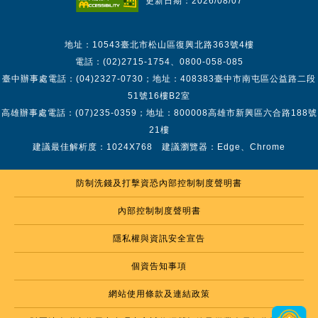
更新日期：2026/08/07
地址：10543臺北市松山區復興北路363號4樓
電話：(02)2715-1754、0800-058-085
臺中辦事處電話：(04)2327-0730；地址：408383臺中市南屯區公益路二段
51號16樓B2室
高雄辦事處電話：(07)235-0359；地址：800008高雄市新興區六合路188號
21樓
建議最佳解析度：1024X768 建議瀏覽器：Edge、Chrome
防制洗錢及打擊資恐內部控制制度聲明書
內部控制制度聲明書
隱私權與資訊安全宣告
個資告知事項
網站使用條款及連結政策