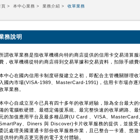
首頁
本中心業務
業務介紹
收單業務
業務說明
所謂收單業務是指收單機構向特約商店提供的信用卡交易清算服
費，收單機構從特約商店得到交易單據和交易資料，扣除手續費
本中心在國內信用卡制度研擬建立之初，即配合主管機關辦理收
入國內市場(VISA-1989、MasterCard-1991)，信用卡
收單業務。
本中心自成立至今已具有四十多年的收單經驗，除為全台最大的
備的電腦軟硬體、最穩定備援系統、最完整快速的收單網路、最
元的加值應用平台及最多種品牌(U Card 、VISA、MasterCa
SmartPay、Diners 與 Discover)卡片收單服務的提供
委託處理美國運通卡部份收單服務作業，且已整合一卡通、悠遊
提供特約商店更完善的電子支付體驗。