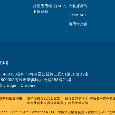
行動應用程式(APP)
大數據期刊
下載連結
Open API
信用卡指數
號4樓
址：408383臺中市南屯區公益路二段51號16樓B2室
：800008高雄市新興區六合路188號21樓
：Edge、Chrome
控制制度聲明書
隱私權與資訊安全宣告
個資告知事項
網站使用條款及
規範及從業人員行為準則
檢舉管道資訊
tional Credit Card Center of R.O.C. 財團法人聯合信用卡處理中心 All rights