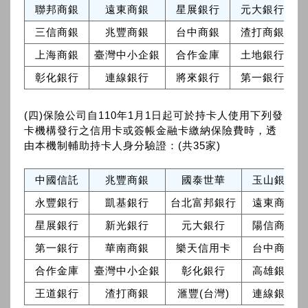
聯邦商銀
遠東商銀
星展銀行
元大銀行
三信商銀
兆豐商銀
台中商銀
渣打商銀
上海商銀
臺灣中小企銀
合作金庫
土地銀行
彰化銀行
連線銀行
將來銀行
第一銀行
(四)保險公司自110年1月1日起可於持卡人使用下列發
卡機構發行之信用卡或簽帳金融卡繳納保險費時，透
由本機制輔助持卡人身分驗證：(共35家)
中國信託
兆豐商銀
國泰世華
玉山銀行
永豐銀行
凱基銀行
台北富邦銀行
遠東商銀
星展銀行
新光銀行
元大銀行
陽信商銀
第一銀行
華南商銀
樂天信用卡
台中商銀
合作金庫
臺灣中小企銀
彰化銀行
高雄銀行
王道銀行
渣打商銀
滙豐(台灣)
連線銀行