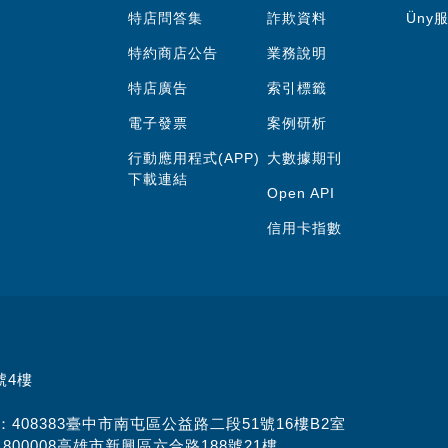
特店問答集
詐欺資料
Üny
特約商店公告
業務說明
特店廣告
索引標籤
電子發票
案例研析
行動應用程式(APP)
大數據期刊
下載連結
Open API
信用卡指數
號4樓
址：408383臺中市南屯區公益路二段51號16樓B2室
：800008高雄市新興區六合路188號21樓