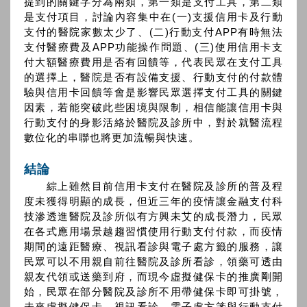
提到的關鍵字分為兩類，第一類是支付工具，第二類
是支付項目，討論內容集中在(一)支援信用卡及行動
支付的醫院家數太少了、(二)行動支付APP有時無法
支付醫療費及APP功能操作問題、(三)使用信用卡支
付大額醫療費用是否有回饋等，代表民眾在支付工具
的選擇上，醫院是否有設備支援、行動支付的付款體
驗與信用卡回饋等會是影響民眾選擇支付工具的關鍵
因素，若能突破此些困境與限制，相信能讓信用卡與
行動支付的身影活絡於醫院及診所中，對於就醫流程
數位化的串聯也將更加流暢與快速。
結論
綜上雖然目前信用卡支付在醫院及診所的普及程
度未獲得明顯的成長，但近三年的疫情讓金融支付科
技滲透進醫院及診所似有方興未艾的成長潛力，民眾
在各式應用場景越趨習慣使用行動支付付款，而疫情
期間的遠距醫療、視訊看診與電子處方籤的服務，讓
民眾可以不用親自前往醫院及診所看診，領藥可透由
親友代領或送藥到府，而現今虛擬健保卡的推廣剛開
始，民眾在部分醫院及診所不用帶健保卡即可掛號，
未來虛擬健保卡、視訊看診、電子處方箋與行動支付