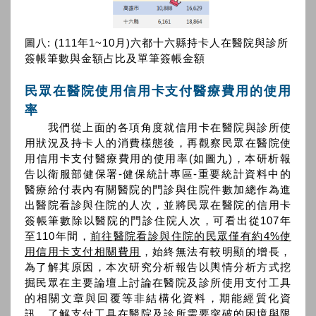
圖八: (111年1~10月)六都十六縣持卡人在醫院與診所
簽帳筆數與金額占比及單筆簽帳金額
民眾在醫院使用信用卡支付醫療費用的使用
率
我們從上面的各項角度就信用卡在醫院與診所使
用狀況及持卡人的消費樣態後，再觀察民眾在醫院使
用信用卡支付醫療費用的使用率(如圖九)，本研析報
告以衛服部健保署-健保統計專區-重要統計資料中的
醫療給付表內有關醫院的門診與住院件數加總作為進
出醫院看診與住院的人次，並將民眾在醫院的信用卡
簽帳筆數除以醫院的門診住院人次，可看出從107年
至110年間，
前往醫院看診與住院的民眾僅有約4%使
用信用卡支付相關費用
，始終無法有較明顯的增長，
為了解其原因，本次研究分析報告以輿情分析方式挖
掘民眾在主要論壇上討論在醫院及診所使用支付工具
的相關文章與回覆等非結構化資料，期能經質化資
訊，了解支付工具在醫院及診所需要突破的困境與限