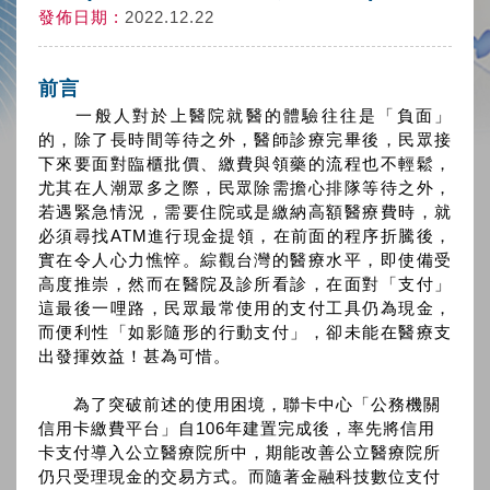
發佈日期 :
2022.12.22
前言
一般人對於上醫院就醫的體驗往往是「負面」
的，除了長時間等待之外，醫師診療完畢後，民眾接
下來要面對臨櫃批價、繳費與領藥的流程也不輕鬆，
尤其在人潮眾多之際，民眾除需擔心排隊等待之外，
若遇緊急情況，需要住院或是繳納高額醫療費時，就
必須尋找ATM進行現金提領，在前面的程序折騰後，
實在令人心力憔悴。綜觀台灣的醫療水平，即使備受
高度推崇，然而在醫院及診所看診，在面對「支付」
這最後一哩路，民眾最常使用的支付工具仍為現金，
而便利性「如影隨形的行動支付」，卻未能在醫療支
出發揮效益！甚為可惜。
為了突破前述的使用困境，聯卡中心「公務機關
信用卡繳費平台」自106年建置完成後，率先將信用
卡支付導入公立醫療院所中，期能改善公立醫療院所
仍只受理現金的交易方式。而隨著金融科技數位支付