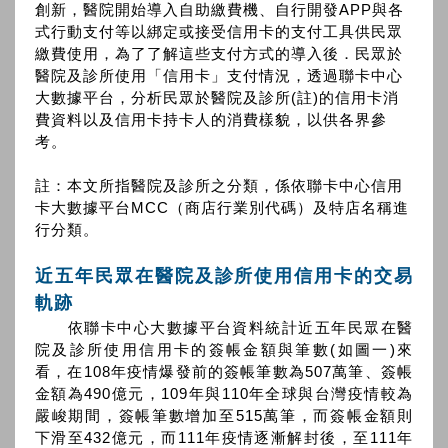
創新，醫院開始導入自助繳費機、自行開發APP與各
式行動支付等以綁定或接受信用卡的支付工具供民眾
繳費使用，為了了解這些支付方式的導入後．民眾於
醫院及診所使用「信用卡」支付情況，透過聯卡中心
大數據平台，分析民眾於醫院及診所(註)的信用卡消
費資料以及信用卡持卡人的消費樣貌，以供各界參
考。
註：本文所指醫院及診所之分類，係依聯卡中心信用
卡大數據平台MCC（商店行業別代碼）及特店名稱進
行分類。
近五年民眾在醫院及診所使用信用卡的交易
軌跡
依聯卡中心大數據平台資料統計近五年民眾在醫
院及診所使用信用卡的簽帳金額與筆數(如圖一)來
看，在108年疫情爆發前的簽帳筆數為507萬筆、簽帳
金額為490億元，109年與110年全球與台灣疫情較為
嚴峻期間，簽帳筆數增加至515萬筆，而簽帳金額則
下滑至432億元，而111年疫情逐漸解封後，至111年