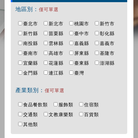
地區別：
僅可單選
臺北市
新北市
桃園市
新竹市
新竹縣
苗栗縣
臺中市
彰化縣
南投縣
雲林縣
嘉義縣
嘉義市
臺南市
高雄市
屏東縣
基隆市
宜蘭縣
花蓮縣
臺東縣
澎湖縣
金門縣
連江縣
臺灣
產業類別：
僅可單選
食品餐飲類
服飾類
住宿類
交通類
文教康樂類
百貨類
其他類