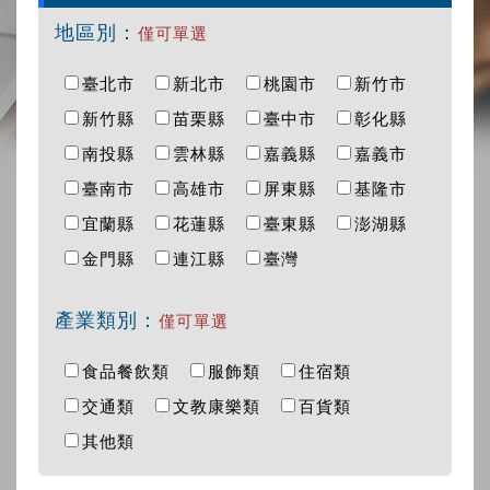
地區別：
僅可單選
臺北市
新北市
桃園市
新竹市
新竹縣
苗栗縣
臺中市
彰化縣
南投縣
雲林縣
嘉義縣
嘉義市
臺南市
高雄市
屏東縣
基隆市
宜蘭縣
花蓮縣
臺東縣
澎湖縣
金門縣
連江縣
臺灣
產業類別：
僅可單選
食品餐飲類
服飾類
住宿類
交通類
文教康樂類
百貨類
其他類