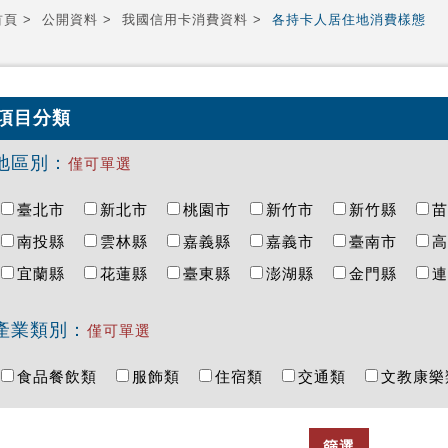
首頁
公開資料
我國信用卡消費資料
各持卡人居住地消費樣態
項目分類
地區別：
僅可單選
臺北市
新北市
桃園市
新竹市
新竹縣
南投縣
雲林縣
嘉義縣
嘉義市
臺南市
宜蘭縣
花蓮縣
臺東縣
澎湖縣
金門縣
產業類別：
僅可單選
食品餐飲類
服飾類
住宿類
交通類
文教康
篩選