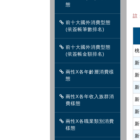
態
註
前十大國外消費型態
(依簽帳筆數排名)
前十大國外消費型態
桃
(依簽帳金額排名)
新
兩性X各年齡層消費樣
新
態
新
兩性X各年收入族群消
新
費樣態
新
兩性X各職業類別消費
新
樣態
新