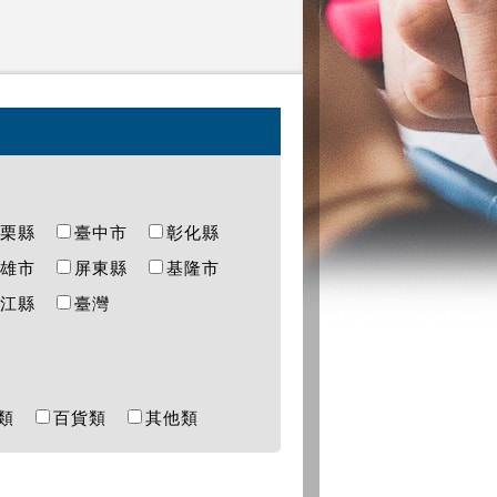
苗栗縣
臺中市
彰化縣
高雄市
屏東縣
基隆市
連江縣
臺灣
樂類
百貨類
其他類