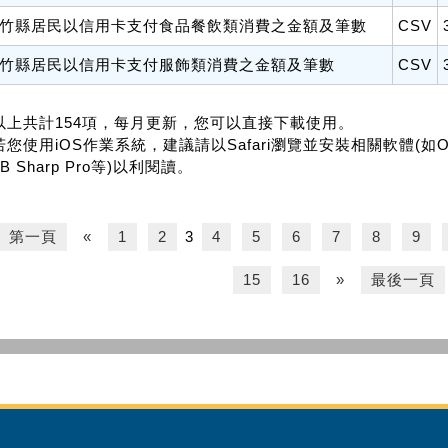
竹縣居民以信用卡支付食品餐飲類消費之金額及筆數
CSV
竹縣居民以信用卡支付服飾類消費之金額及筆數
CSV
.以上共計154項，每月更新，您可以直接下載使用。
若您使用iOS作業系統，建議請以Safari瀏覽並安裝相關軟體(如Office f
B Sharp Pro等)以利閱讀。
第一頁
«
1
2
3
4
5
6
7
8
9
15
16
»
最後一頁