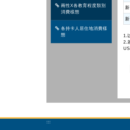
兩性X各教育程度類別
新
消費樣態
新
各持卡人居住地消費樣
態
1
2.
US
:::