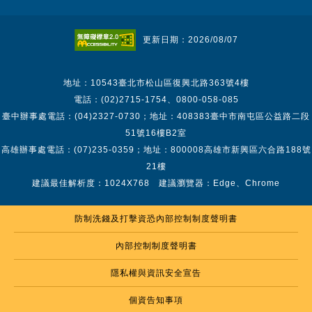
更新日期：2026/08/07
地址：10543臺北市松山區復興北路363號4樓
電話：(02)2715-1754、0800-058-085
臺中辦事處電話：(04)2327-0730；地址：408383臺中市南屯區公益路二段
51號16樓B2室
高雄辦事處電話：(07)235-0359；地址：800008高雄市新興區六合路188號
21樓
建議最佳解析度：1024X768 建議瀏覽器：Edge、Chrome
防制洗錢及打擊資恐內部控制制度聲明書
內部控制制度聲明書
隱私權與資訊安全宣告
個資告知事項