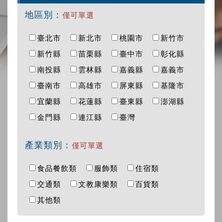
地區別：
僅可單選
臺北市
新北市
桃園市
新竹市
新竹縣
苗栗縣
臺中市
彰化縣
南投縣
雲林縣
嘉義縣
嘉義市
臺南市
高雄市
屏東縣
基隆市
宜蘭縣
花蓮縣
臺東縣
澎湖縣
金門縣
連江縣
臺灣
產業類別：
僅可單選
食品餐飲類
服飾類
住宿類
交通類
文教康樂類
百貨類
其他類