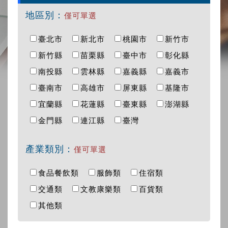
地區別：
僅可單選
臺北市
新北市
桃園市
新竹市
新竹縣
苗栗縣
臺中市
彰化縣
南投縣
雲林縣
嘉義縣
嘉義市
臺南市
高雄市
屏東縣
基隆市
宜蘭縣
花蓮縣
臺東縣
澎湖縣
金門縣
連江縣
臺灣
產業類別：
僅可單選
食品餐飲類
服飾類
住宿類
交通類
文教康樂類
百貨類
其他類