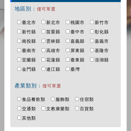
地區別：
僅可單選
臺北市
新北市
桃園市
新竹市
新竹縣
苗栗縣
臺中市
彰化縣
南投縣
雲林縣
嘉義縣
嘉義市
臺南市
高雄市
屏東縣
基隆市
宜蘭縣
花蓮縣
臺東縣
澎湖縣
金門縣
連江縣
臺灣
產業類別：
僅可單選
食品餐飲類
服飾類
住宿類
交通類
文教康樂類
百貨類
其他類