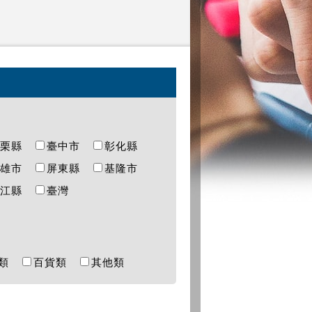
苗栗縣
臺中市
彰化縣
高雄市
屏東縣
基隆市
連江縣
臺灣
樂類
百貨類
其他類