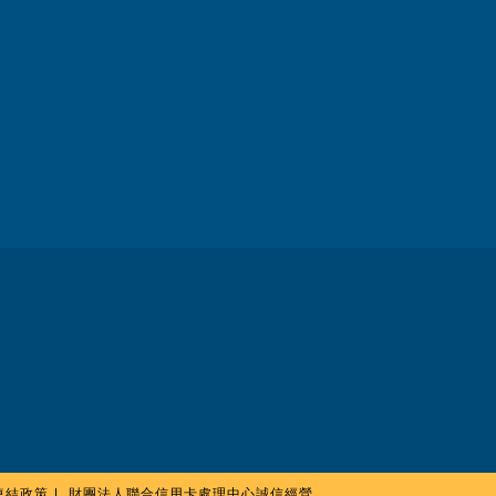
連結政策
財團法人聯合信用卡處理中心誠信經營