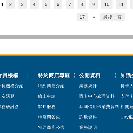
1
2
3
4
5
6
7
8
9
10
11
17
»
最後一頁
會員機構
特約商店專區
公開資料
知識
會員機構介紹
特約商店介紹
業務統計
持卡
卡友活動
線上申請
聯卡中心處理資料
支付
業務研討會
客戶服務
我國信用卡消費資料
相關
特店問答集
詐欺資料
Üny
特約商店公告
業務說明