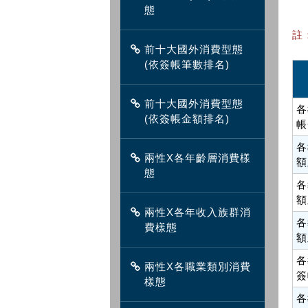
態
註
前十大國外消費型態
(依簽帳筆數排名)
前十大國外消費型態
各
(依簽帳金額排名)
帳
各
兩性X各年齡層消費樣
額
態
各
額
兩性X各年收入族群消
各
費樣態
額
各
兩性X各職業類別消費
簽
樣態
各