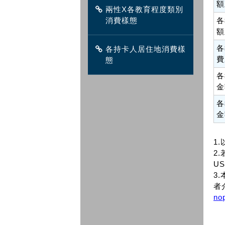
額
兩性X各教育程度類別
消費樣態
各
額
各
各持卡人居住地消費樣
費
態
各
金
各
金
1
2.
US
3
者
no