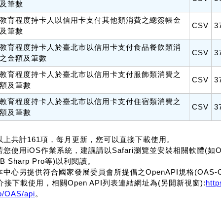
及筆數
教育程度持卡人以信用卡支付其他類消費之總簽帳金
CSV
3
及筆數
教育程度持卡人於臺北市以信用卡支付食品餐飲類消
CSV
3
之金額及筆數
教育程度持卡人於臺北市以信用卡支付服飾類消費之
CSV
3
額及筆數
教育程度持卡人於臺北市以信用卡支付住宿類消費之
CSV
3
額及筆數
.以上共計161項，每月更新，您可以直接下載使用。
若您使用iOS作業系統，建議請以Safari瀏覽並安裝相關軟體(如Office f
B Sharp Pro等)以利閱讀。
.本中心另提供符合國家發展委員會所提倡之OpenAPI規格(OAS-OpenA
介接下載使用，相關Open API列表連結網址為(另開新視窗):
htt
p/OAS/api
。