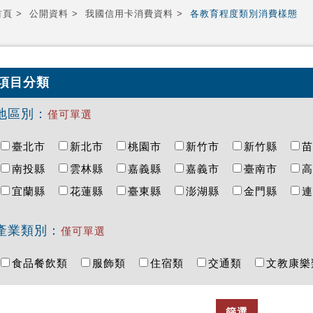
首頁
公開資料
我國信用卡消費資料
各教育程度類別消費樣態
項目分類
地區別：
僅可單選
臺北市
新北市
桃園市
新竹市
新竹縣
南投縣
雲林縣
嘉義縣
嘉義市
臺南市
宜蘭縣
花蓮縣
臺東縣
澎湖縣
金門縣
產業類別：
僅可單選
食品餐飲類
服飾類
住宿類
交通類
文教康
篩選