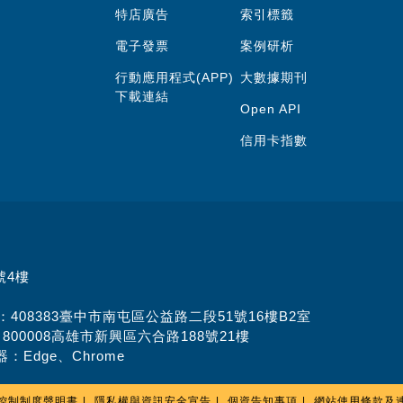
特店廣告
索引標籤
電子發票
案例研析
行動應用程式(APP)
大數據期刊
下載連結
Open API
信用卡指數
號4樓
址：408383臺中市南屯區公益路二段51號16樓B2室
：800008高雄市新興區六合路188號21樓
：Edge、Chrome
控制制度聲明書
隱私權與資訊安全宣告
個資告知事項
網站使用條款及