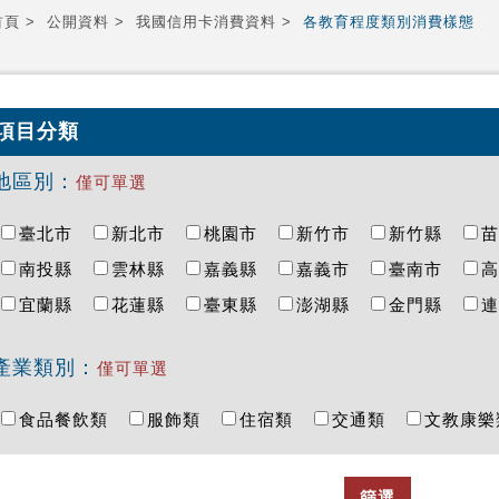
首頁
公開資料
我國信用卡消費資料
各教育程度類別消費樣態
項目分類
地區別：
僅可單選
臺北市
新北市
桃園市
新竹市
新竹縣
南投縣
雲林縣
嘉義縣
嘉義市
臺南市
宜蘭縣
花蓮縣
臺東縣
澎湖縣
金門縣
產業類別：
僅可單選
食品餐飲類
服飾類
住宿類
交通類
文教康
篩選