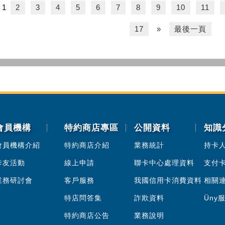
1
2
3
4
5
6
7
8
9
10
11
17
»
最後一頁
會員機構
特約商店專區
公開資料
知識
會員機構介紹
特約商店介紹
業務統計
持卡
卡友活動
線上申請
聯卡中心處理資料
支付
業務研討會
客戶服務
我國信用卡消費資料
相關
特店問答集
詐欺資料
Üny
特約商店公告
業務說明