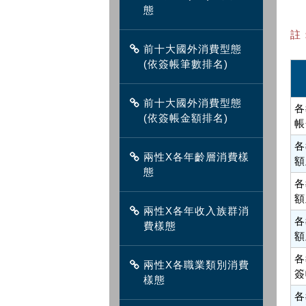
態
註
前十大國外消費型態
(依簽帳筆數排名)
前十大國外消費型態
各
(依簽帳金額排名)
帳
各
兩性X各年齡層消費樣
額
態
各
額
兩性X各年收入族群消
各
費樣態
額
各
兩性X各職業類別消費
簽
樣態
各