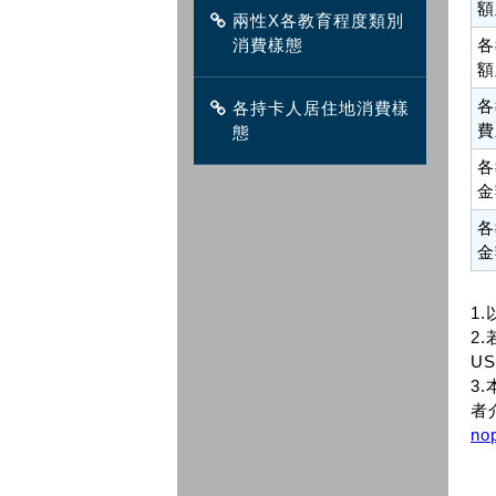
額
兩性X各教育程度類別
消費樣態
各
額
各
各持卡人居住地消費樣
費
態
各
金
各
金
1
2.
US
3
者
no