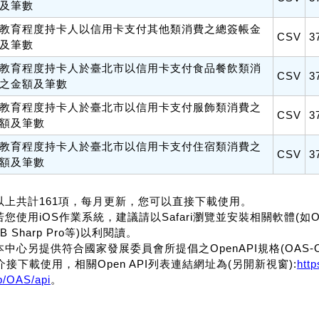
及筆數
教育程度持卡人以信用卡支付其他類消費之總簽帳金
CSV
3
及筆數
教育程度持卡人於臺北市以信用卡支付食品餐飲類消
CSV
3
之金額及筆數
教育程度持卡人於臺北市以信用卡支付服飾類消費之
CSV
3
額及筆數
教育程度持卡人於臺北市以信用卡支付住宿類消費之
CSV
3
額及筆數
.以上共計161項，每月更新，您可以直接下載使用。
若您使用iOS作業系統，建議請以Safari瀏覽並安裝相關軟體(如Office f
B Sharp Pro等)以利閱讀。
.本中心另提供符合國家發展委員會所提倡之OpenAPI規格(OAS-OpenA
介接下載使用，相關Open API列表連結網址為(另開新視窗):
htt
p/OAS/api
。