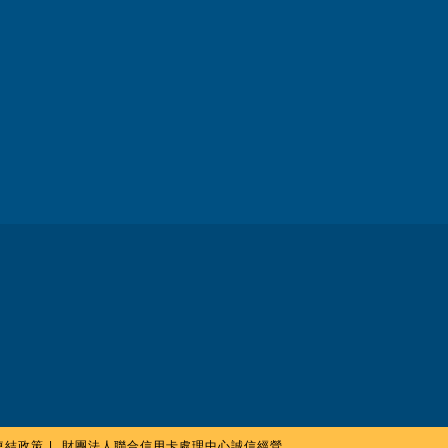
連結政策
財團法人聯合信用卡處理中心誠信經營