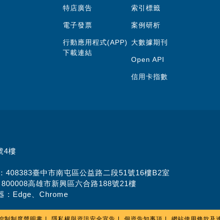
特店廣告
索引標籤
電子發票
案例研析
行動應用程式(APP)
大數據期刊
下載連結
Open API
信用卡指數
號4樓
址：408383臺中市南屯區公益路二段51號16樓B2室
：800008高雄市新興區六合路188號21樓
：Edge、Chrome
控制制度聲明書
隱私權與資訊安全宣告
個資告知事項
網站使用條款及