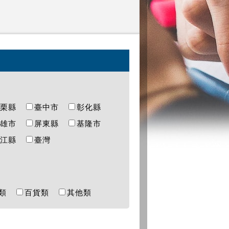
苗栗縣
臺中市
彰化縣
高雄市
屏東縣
基隆市
連江縣
臺灣
樂類
百貨類
其他類