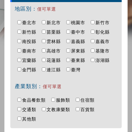
地區別：
僅可單選
臺北市
新北市
桃園市
新竹市
新竹縣
苗栗縣
臺中市
彰化縣
南投縣
雲林縣
嘉義縣
嘉義市
臺南市
高雄市
屏東縣
基隆市
宜蘭縣
花蓮縣
臺東縣
澎湖縣
金門縣
連江縣
臺灣
產業類別：
僅可單選
食品餐飲類
服飾類
住宿類
交通類
文教康樂類
百貨類
其他類