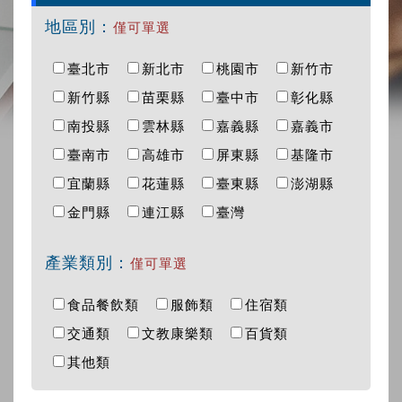
地區別：
僅可單選
臺北市
新北市
桃園市
新竹市
新竹縣
苗栗縣
臺中市
彰化縣
南投縣
雲林縣
嘉義縣
嘉義市
臺南市
高雄市
屏東縣
基隆市
宜蘭縣
花蓮縣
臺東縣
澎湖縣
金門縣
連江縣
臺灣
產業類別：
僅可單選
食品餐飲類
服飾類
住宿類
交通類
文教康樂類
百貨類
其他類