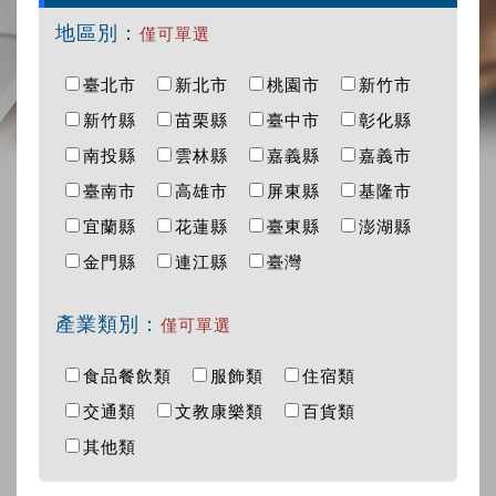
地區別：
僅可單選
臺北市
新北市
桃園市
新竹市
新竹縣
苗栗縣
臺中市
彰化縣
南投縣
雲林縣
嘉義縣
嘉義市
臺南市
高雄市
屏東縣
基隆市
宜蘭縣
花蓮縣
臺東縣
澎湖縣
金門縣
連江縣
臺灣
產業類別：
僅可單選
食品餐飲類
服飾類
住宿類
交通類
文教康樂類
百貨類
其他類