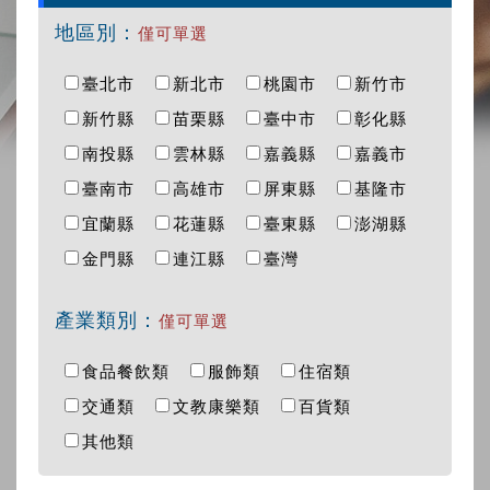
地區別：
僅可單選
臺北市
新北市
桃園市
新竹市
新竹縣
苗栗縣
臺中市
彰化縣
南投縣
雲林縣
嘉義縣
嘉義市
臺南市
高雄市
屏東縣
基隆市
宜蘭縣
花蓮縣
臺東縣
澎湖縣
金門縣
連江縣
臺灣
產業類別：
僅可單選
食品餐飲類
服飾類
住宿類
交通類
文教康樂類
百貨類
其他類