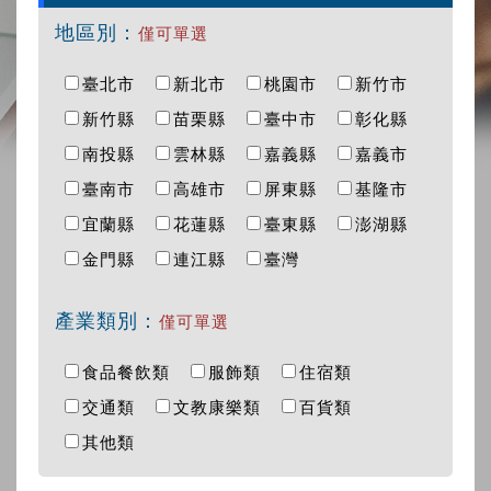
地區別：
僅可單選
臺北市
新北市
桃園市
新竹市
新竹縣
苗栗縣
臺中市
彰化縣
南投縣
雲林縣
嘉義縣
嘉義市
臺南市
高雄市
屏東縣
基隆市
宜蘭縣
花蓮縣
臺東縣
澎湖縣
金門縣
連江縣
臺灣
產業類別：
僅可單選
食品餐飲類
服飾類
住宿類
交通類
文教康樂類
百貨類
其他類