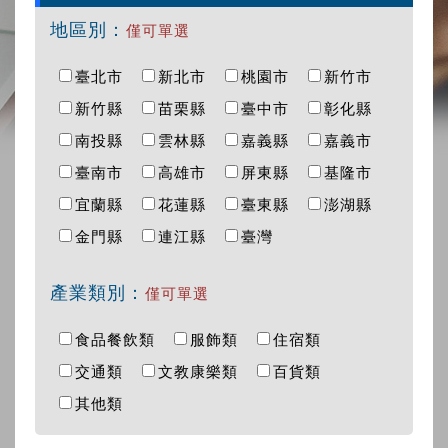
地區別：
僅可單選
臺北市
新北市
桃園市
新竹市
新竹縣
苗栗縣
臺中市
彰化縣
南投縣
雲林縣
嘉義縣
嘉義市
臺南市
高雄市
屏東縣
基隆市
宜蘭縣
花蓮縣
臺東縣
澎湖縣
金門縣
連江縣
臺灣
產業類別：
僅可單選
食品餐飲類
服飾類
住宿類
交通類
文教康樂類
百貨類
其他類