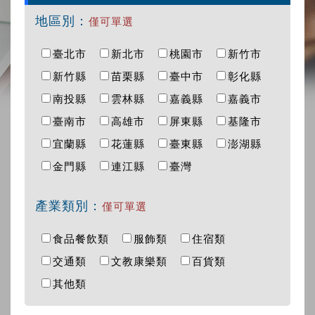
地區別：
僅可單選
臺北市
新北市
桃園市
新竹市
新竹縣
苗栗縣
臺中市
彰化縣
南投縣
雲林縣
嘉義縣
嘉義市
臺南市
高雄市
屏東縣
基隆市
宜蘭縣
花蓮縣
臺東縣
澎湖縣
金門縣
連江縣
臺灣
產業類別：
僅可單選
食品餐飲類
服飾類
住宿類
交通類
文教康樂類
百貨類
其他類