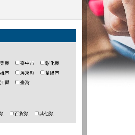
苗栗縣
臺中市
彰化縣
高雄市
屏東縣
基隆市
連江縣
臺灣
樂類
百貨類
其他類