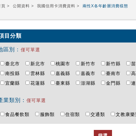
首頁
公開資料
我國信用卡消費資料
兩性X各年齡層消費樣態
項目分類
地區別：
僅可單選
臺北市
新北市
桃園市
新竹市
新竹縣
南投縣
雲林縣
嘉義縣
嘉義市
臺南市
宜蘭縣
花蓮縣
臺東縣
澎湖縣
金門縣
產業類別：
僅可單選
食品餐飲類
服飾類
住宿類
交通類
文教康
篩選