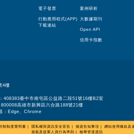
電子發票
案例研析
行動應用程式(APP)
大數據期刊
下載連結
Open API
信用卡指數
號4樓
址：408383臺中市南屯區公益路二段51號16樓B2室
：800008高雄市新興區六合路188號21樓
：Edge、Chrome
控制制度聲明書
隱私權與資訊安全宣告
個資告知事項
網站使用條款及
規範及從業人員行為準則
檢舉管道資訊