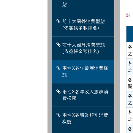
態
註
前十大國外消費型態
(依簽帳筆數排名)
前十大國外消費型態
各
(依簽帳金額排名)
之
各
兩性X各年齡層消費樣
之
態
各
關
兩性X各年收入族群消
各
費樣態
之
各
兩性X各職業類別消費
之
樣態
各