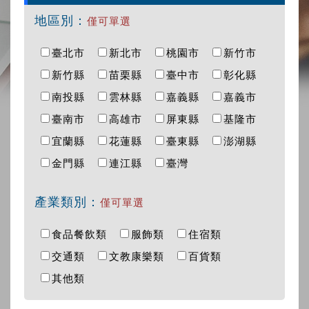
地區別：
僅可單選
臺北市
新北市
桃園市
新竹市
新竹縣
苗栗縣
臺中市
彰化縣
南投縣
雲林縣
嘉義縣
嘉義市
臺南市
高雄市
屏東縣
基隆市
宜蘭縣
花蓮縣
臺東縣
澎湖縣
金門縣
連江縣
臺灣
產業類別：
僅可單選
食品餐飲類
服飾類
住宿類
交通類
文教康樂類
百貨類
其他類