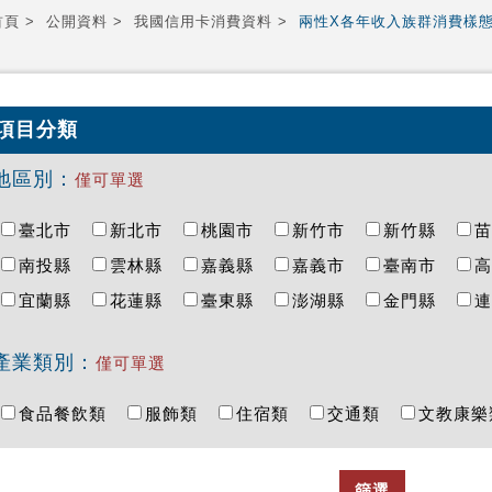
首頁
公開資料
我國信用卡消費資料
兩性X各年收入族群消費樣
項目分類
地區別：
僅可單選
臺北市
新北市
桃園市
新竹市
新竹縣
南投縣
雲林縣
嘉義縣
嘉義市
臺南市
宜蘭縣
花蓮縣
臺東縣
澎湖縣
金門縣
產業類別：
僅可單選
食品餐飲類
服飾類
住宿類
交通類
文教康
篩選