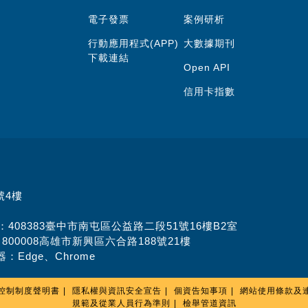
電子發票
案例研析
行動應用程式(APP)
大數據期刊
下載連結
Open API
信用卡指數
號4樓
址：408383臺中市南屯區公益路二段51號16樓B2室
：800008高雄市新興區六合路188號21樓
：Edge、Chrome
控制制度聲明書
隱私權與資訊安全宣告
個資告知事項
網站使用條款及
規範及從業人員行為準則
檢舉管道資訊