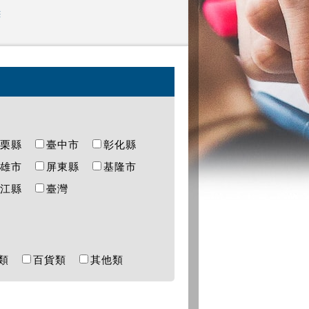
態
苗栗縣
臺中市
彰化縣
高雄市
屏東縣
基隆市
連江縣
臺灣
樂類
百貨類
其他類