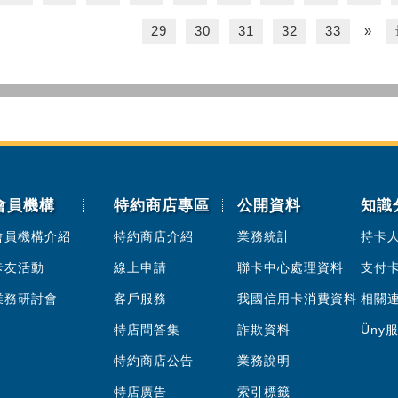
29
30
31
32
33
»
會員機構
特約商店專區
公開資料
知識
會員機構介紹
特約商店介紹
業務統計
持卡
卡友活動
線上申請
聯卡中心處理資料
支付
業務研討會
客戶服務
我國信用卡消費資料
相關
特店問答集
詐欺資料
Üny
特約商店公告
業務說明
特店廣告
索引標籤