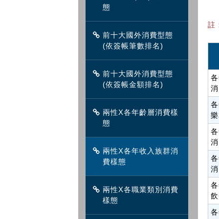
態
註
前十大國外消費型態
(依簽帳筆數排名)
前十大國外消費型態
各
(依簽帳金額排名)
消
各
兩性X各年齡層消費樣
樂
態
各
消
兩性X各年收入族群消
各
費樣態
消
各
兩性X各職業類別消費
飲
樣態
各