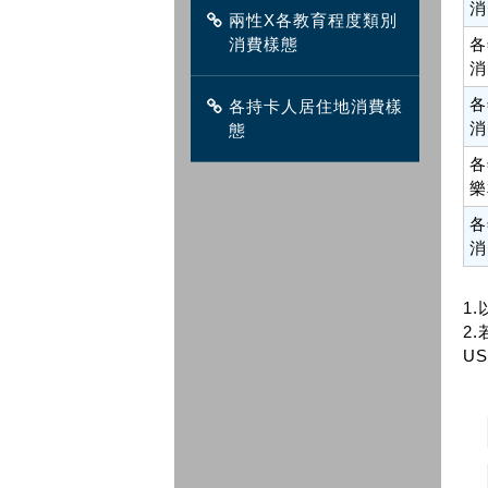
消
兩性X各教育程度類別
消費樣態
各
消
各
各持卡人居住地消費樣
消
態
各
樂
各
消
1
2.
US