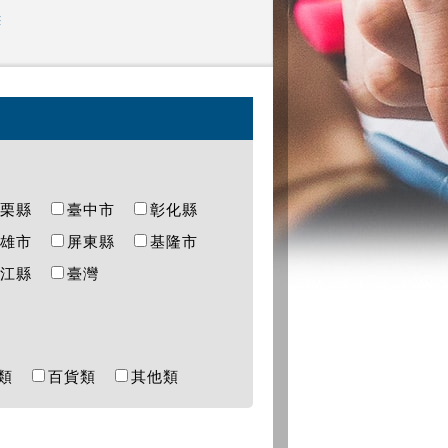
態
苗栗縣
臺中市
彰化縣
高雄市
屏東縣
基隆市
連江縣
臺灣
樂類
百貨類
其他類