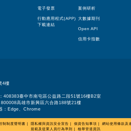
電子發票
案例研析
行動應用程式(APP)
大數據期刊
下載連結
Open API
信用卡指數
號4樓
址：408383臺中市南屯區公益路二段51號16樓B2室
：800008高雄市新興區六合路188號21樓
：Edge、Chrome
控制制度聲明書
隱私權與資訊安全宣告
個資告知事項
網站使用條款及
規範及從業人員行為準則
檢舉管道資訊