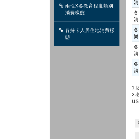
消
兩性X各教育程度類別
消費樣態
各
消
各
各持卡人居住地消費樣
樂
態
各
消
各
消
1
2.
US