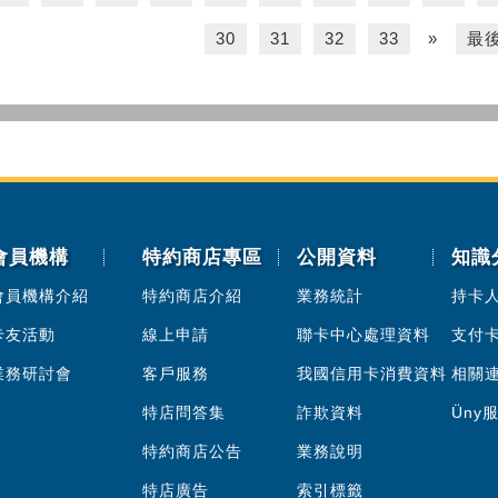
30
31
32
33
»
最
會員機構
特約商店專區
公開資料
知識
會員機構介紹
特約商店介紹
業務統計
持卡
卡友活動
線上申請
聯卡中心處理資料
支付
業務研討會
客戶服務
我國信用卡消費資料
相關
特店問答集
詐欺資料
Üny
特約商店公告
業務說明
特店廣告
索引標籤