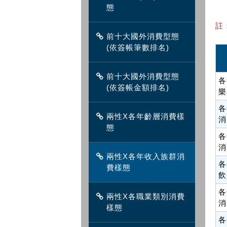
態
註
前十大國外消費型態
(依簽帳筆數排名)
前十大國外消費型態
各
(依簽帳金額排名)
樂
各
兩性X各年齡層消費樣
消
態
各
消
兩性X各年收入族群消
各
費樣態
飲
各
兩性X各職業類別消費
消
樣態
各