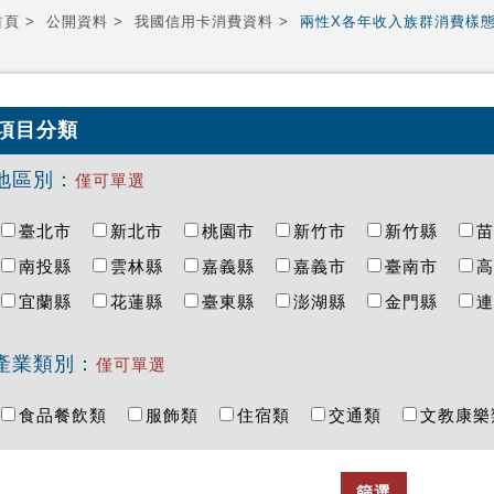
首頁
公開資料
我國信用卡消費資料
兩性X各年收入族群消費樣
項目分類
地區別：
僅可單選
臺北市
新北市
桃園市
新竹市
新竹縣
南投縣
雲林縣
嘉義縣
嘉義市
臺南市
宜蘭縣
花蓮縣
臺東縣
澎湖縣
金門縣
產業類別：
僅可單選
食品餐飲類
服飾類
住宿類
交通類
文教康
篩選