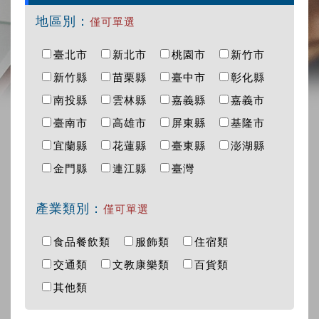
地區別：
僅可單選
臺北市
新北市
桃園市
新竹市
新竹縣
苗栗縣
臺中市
彰化縣
南投縣
雲林縣
嘉義縣
嘉義市
臺南市
高雄市
屏東縣
基隆市
宜蘭縣
花蓮縣
臺東縣
澎湖縣
金門縣
連江縣
臺灣
產業類別：
僅可單選
食品餐飲類
服飾類
住宿類
交通類
文教康樂類
百貨類
其他類