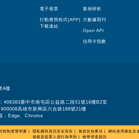
電子發票
案例研析
行動應用程式(APP)
大數據期刊
下載連結
Open API
信用卡指數
號4樓
址：408383臺中市南屯區公益路二段51號16樓B2室
：800008高雄市新興區六合路188號21樓
：Edge、Chrome
控制制度聲明書
隱私權與資訊安全宣告
個資告知事項
網站使用條款及
規範及從業人員行為準則
檢舉管道資訊