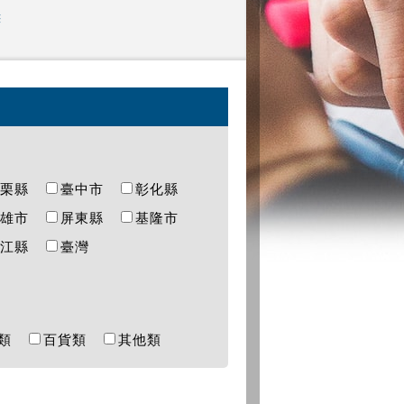
態
苗栗縣
臺中市
彰化縣
高雄市
屏東縣
基隆市
連江縣
臺灣
樂類
百貨類
其他類