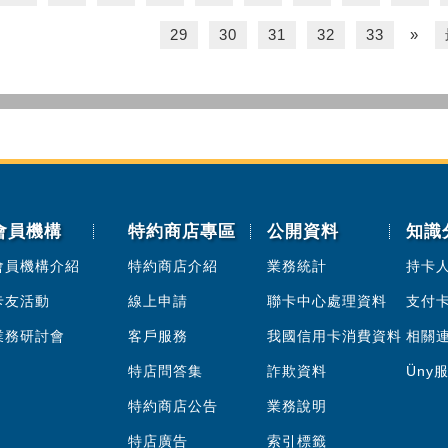
29
30
31
32
33
»
會員機構
特約商店專區
公開資料
知識
會員機構介紹
特約商店介紹
業務統計
持卡
卡友活動
線上申請
聯卡中心處理資料
支付
業務研討會
客戶服務
我國信用卡消費資料
相關
特店問答集
詐欺資料
Üny
特約商店公告
業務說明
特店廣告
索引標籤