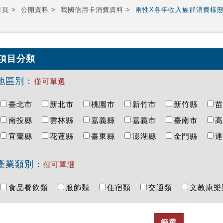
首頁
公開資料
我國信用卡消費資料
兩性X各年收入族群消費樣
項目分類
地區別：
僅可單選
臺北市
新北市
桃園市
新竹市
新竹縣
南投縣
雲林縣
嘉義縣
嘉義市
臺南市
宜蘭縣
花蓮縣
臺東縣
澎湖縣
金門縣
產業類別：
僅可單選
食品餐飲類
服飾類
住宿類
交通類
文教康
篩選