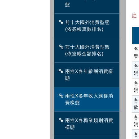
態
註
前十大國外消費型態
(依簽帳筆數排名)
前十大國外消費型態
各
(依簽帳金額排名)
樂
各
兩性X各年齡層消費樣
消
態
各
消
兩性X各年收入族群消
各
費樣態
飲
各
兩性X各職業類別消費
消
樣態
各