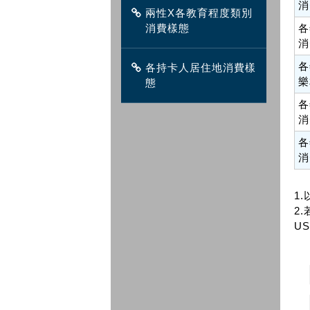
消
兩性X各教育程度類別
消費樣態
各
消
各
各持卡人居住地消費樣
樂
態
各
消
各
消
1
2.
US