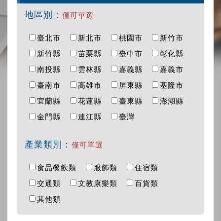
地區別：
僅可單選
臺北市
新北市
桃園市
新竹市
新竹縣
苗栗縣
臺中市
彰化縣
南投縣
雲林縣
嘉義縣
嘉義市
臺南市
高雄市
屏東縣
基隆市
宜蘭縣
花蓮縣
臺東縣
澎湖縣
金門縣
連江縣
臺灣
產業類別：
僅可單選
食品餐飲類
服飾類
住宿類
交通類
文教康樂類
百貨類
其他類