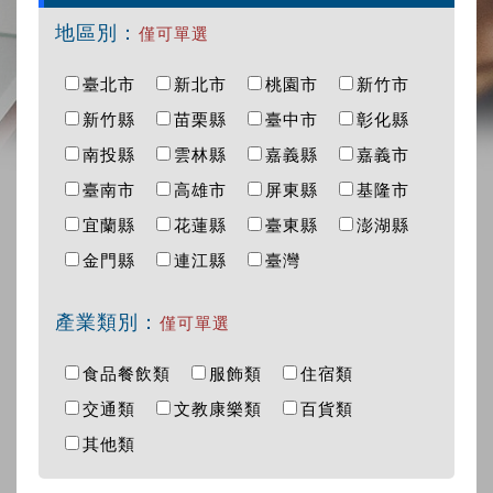
地區別：
僅可單選
臺北市
新北市
桃園市
新竹市
新竹縣
苗栗縣
臺中市
彰化縣
南投縣
雲林縣
嘉義縣
嘉義市
臺南市
高雄市
屏東縣
基隆市
宜蘭縣
花蓮縣
臺東縣
澎湖縣
金門縣
連江縣
臺灣
產業類別：
僅可單選
食品餐飲類
服飾類
住宿類
交通類
文教康樂類
百貨類
其他類