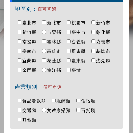
地區別：
僅可單選
臺北市
新北市
桃園市
新竹市
新竹縣
苗栗縣
臺中市
彰化縣
南投縣
雲林縣
嘉義縣
嘉義市
臺南市
高雄市
屏東縣
基隆市
宜蘭縣
花蓮縣
臺東縣
澎湖縣
金門縣
連江縣
臺灣
產業類別：
僅可單選
食品餐飲類
服飾類
住宿類
交通類
文教康樂類
百貨類
其他類