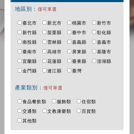
地區別：
僅可單選
臺北市
新北市
桃園市
新竹市
新竹縣
苗栗縣
臺中市
彰化縣
南投縣
雲林縣
嘉義縣
嘉義市
臺南市
高雄市
屏東縣
基隆市
宜蘭縣
花蓮縣
臺東縣
澎湖縣
金門縣
連江縣
臺灣
產業類別：
僅可單選
食品餐飲類
服飾類
住宿類
交通類
文教康樂類
百貨類
其他類