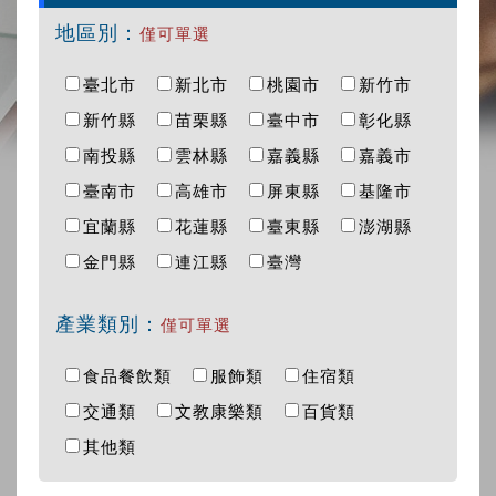
地區別：
僅可單選
臺北市
新北市
桃園市
新竹市
新竹縣
苗栗縣
臺中市
彰化縣
南投縣
雲林縣
嘉義縣
嘉義市
臺南市
高雄市
屏東縣
基隆市
宜蘭縣
花蓮縣
臺東縣
澎湖縣
金門縣
連江縣
臺灣
產業類別：
僅可單選
食品餐飲類
服飾類
住宿類
交通類
文教康樂類
百貨類
其他類