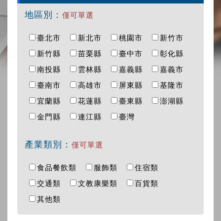
地區別：
僅可單選
臺北市
新北市
桃園市
新竹市
新竹縣
苗栗縣
臺中市
彰化縣
南投縣
雲林縣
嘉義縣
嘉義市
臺南市
高雄市
屏東縣
基隆市
宜蘭縣
花蓮縣
臺東縣
澎湖縣
金門縣
連江縣
臺灣
產業類別：
僅可單選
食品餐飲類
服飾類
住宿類
交通類
文教康樂類
百貨類
其他類