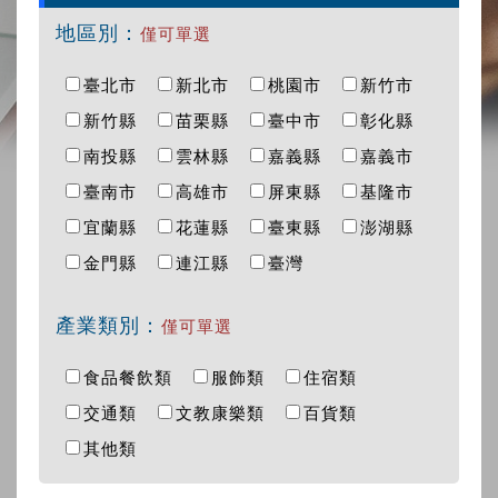
地區別：
僅可單選
臺北市
新北市
桃園市
新竹市
新竹縣
苗栗縣
臺中市
彰化縣
南投縣
雲林縣
嘉義縣
嘉義市
臺南市
高雄市
屏東縣
基隆市
宜蘭縣
花蓮縣
臺東縣
澎湖縣
金門縣
連江縣
臺灣
產業類別：
僅可單選
食品餐飲類
服飾類
住宿類
交通類
文教康樂類
百貨類
其他類