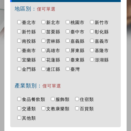
地區別：
僅可單選
臺北市
新北市
桃園市
新竹市
新竹縣
苗栗縣
臺中市
彰化縣
南投縣
雲林縣
嘉義縣
嘉義市
臺南市
高雄市
屏東縣
基隆市
宜蘭縣
花蓮縣
臺東縣
澎湖縣
金門縣
連江縣
臺灣
產業類別：
僅可單選
食品餐飲類
服飾類
住宿類
交通類
文教康樂類
百貨類
其他類