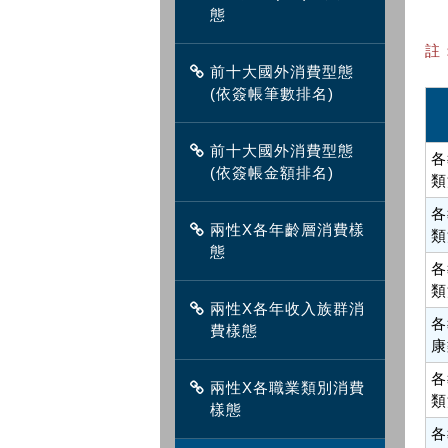
態
註
前十大國外消費型態
(依簽帳筆數排名)
前十大國外消費型態
各
(依簽帳金額排名)
類
各
兩性X各年齡層消費樣
類
態
各
類
兩性X各年收入族群消
各
費樣態
康
各
兩性X各職業類別消費
類
樣態
各