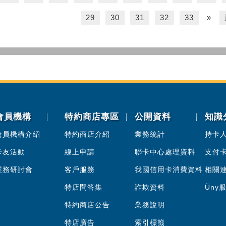
29
30
31
32
33
»
會員機構
特約商店專區
公開資料
知識
會員機構介紹
特約商店介紹
業務統計
持卡
卡友活動
線上申請
聯卡中心處理資料
支付
業務研討會
客戶服務
我國信用卡消費資料
相關
特店問答集
詐欺資料
Üny
特約商店公告
業務說明
特店廣告
索引標籤