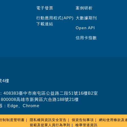
電子發票
案例研析
行動應用程式(APP)
大數據期刊
下載連結
Open API
信用卡指數
號4樓
址：408383臺中市南屯區公益路二段51號16樓B2室
：800008高雄市新興區六合路188號21樓
：Edge、Chrome
控制制度聲明書
隱私權與資訊安全宣告
個資告知事項
網站使用條款及
規範及從業人員行為準則
檢舉管道資訊