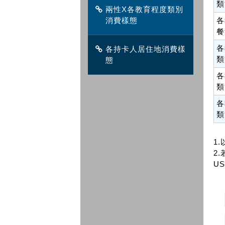
類
兩性X各教育程度類別
消費樣態
各
餐
各
各持卡人居住地消費樣
類
態
各
類
各
類
1
2.
US