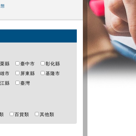
樣態
苗栗縣
臺中市
彰化縣
高雄市
屏東縣
基隆市
連江縣
臺灣
樂類
百貨類
其他類