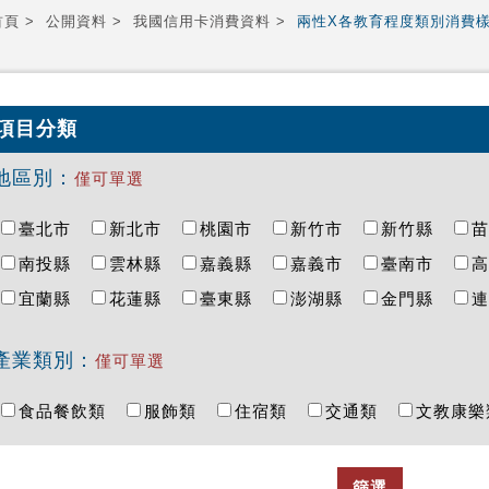
首頁
公開資料
我國信用卡消費資料
兩性X各教育程度類別消費
項目分類
地區別：
僅可單選
臺北市
新北市
桃園市
新竹市
新竹縣
南投縣
雲林縣
嘉義縣
嘉義市
臺南市
宜蘭縣
花蓮縣
臺東縣
澎湖縣
金門縣
產業類別：
僅可單選
食品餐飲類
服飾類
住宿類
交通類
文教康
篩選