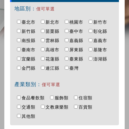
地區別：
僅可單選
臺北市
新北市
桃園市
新竹市
新竹縣
苗栗縣
臺中市
彰化縣
南投縣
雲林縣
嘉義縣
嘉義市
臺南市
高雄市
屏東縣
基隆市
宜蘭縣
花蓮縣
臺東縣
澎湖縣
金門縣
連江縣
臺灣
產業類別：
僅可單選
食品餐飲類
服飾類
住宿類
交通類
文教康樂類
百貨類
其他類