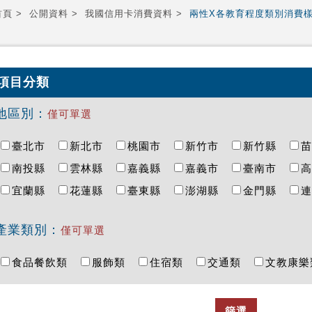
首頁
公開資料
我國信用卡消費資料
兩性X各教育程度類別消費
項目分類
地區別：
僅可單選
臺北市
新北市
桃園市
新竹市
新竹縣
南投縣
雲林縣
嘉義縣
嘉義市
臺南市
宜蘭縣
花蓮縣
臺東縣
澎湖縣
金門縣
產業類別：
僅可單選
食品餐飲類
服飾類
住宿類
交通類
文教康
篩選