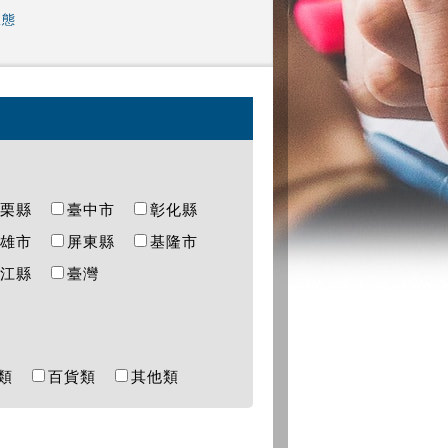
樣態
苗栗縣
臺中市
彰化縣
高雄市
屏東縣
基隆市
連江縣
臺灣
樂類
百貨類
其他類