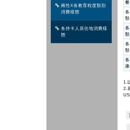
餐
兩性X各教育程度類別
消費樣態
各
類
各
各持卡人居住地消費樣
類
態
各
類
各
康
1
2.
US