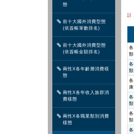
態
註
前十大國外消費型態
(依簽帳筆數排名)
前十大國外消費型態
各
(依簽帳金額排名)
類
各
兩性X各年齡層消費樣
類
態
各
康
兩性X各年收入族群消
各
費樣態
類
各
兩性X各職業類別消費
類
樣態
各