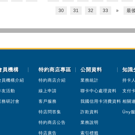
30
31
32
33
»
最
會員機構
特約商店專區
公開資料
知識
會員機構介紹
特約商店介紹
業務統計
持卡
卡友活動
線上申請
聯卡中心處理資料
支付
業務研討會
客戶服務
我國信用卡消費資料
相關
特店問答集
詐欺資料
Üny
特約商店公告
業務說明
特店廣告
索引標籤