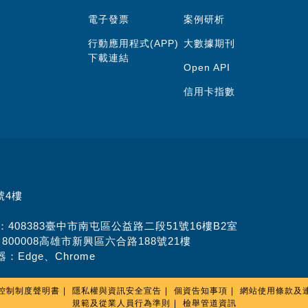
電子發票
案例研析
行動應用程式(APP)
大數據期刊
下載連結
Open API
信用卡指數
號4樓
址：408383臺中市南屯區公益路二段51號16樓B2室
：800008高雄市新興區六合路188號21樓
：Edge、Chrome
控制制度聲明書
隱私權與資訊安全宣告
個資告知事項
網站使用條款及
規範及從業人員行為準則
檢舉管道資訊