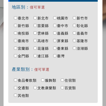
地區別：
僅可單選
臺北市
新北市
桃園市
新竹市
新竹縣
苗栗縣
臺中市
彰化縣
南投縣
雲林縣
嘉義縣
嘉義市
臺南市
高雄市
屏東縣
基隆市
宜蘭縣
花蓮縣
臺東縣
澎湖縣
金門縣
連江縣
臺灣
產業類別：
僅可單選
食品餐飲類
服飾類
住宿類
交通類
文教康樂類
百貨類
其他類