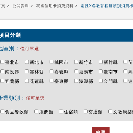
首頁
公開資料
我國信用卡消費資料
兩性X各教育程度類別消費
項目分類
地區別：
僅可單選
臺北市
新北市
桃園市
新竹市
新竹縣
南投縣
雲林縣
嘉義縣
嘉義市
臺南市
宜蘭縣
花蓮縣
臺東縣
澎湖縣
金門縣
產業類別：
僅可單選
食品餐飲類
服飾類
住宿類
交通類
文教康
篩選