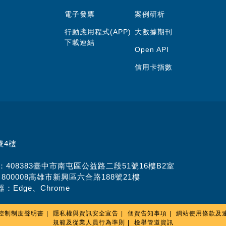
電子發票
案例研析
行動應用程式(APP)
大數據期刊
下載連結
Open API
信用卡指數
號4樓
址：408383臺中市南屯區公益路二段51號16樓B2室
：800008高雄市新興區六合路188號21樓
：Edge、Chrome
控制制度聲明書
隱私權與資訊安全宣告
個資告知事項
網站使用條款及
規範及從業人員行為準則
檢舉管道資訊