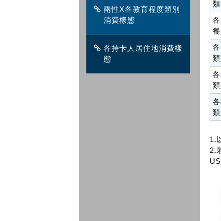
類
兩性X各教育程度類別
消費樣態
各
餐
各
各持卡人居住地消費樣
類
態
各
類
各
類
1
2.
US