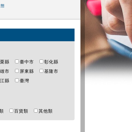
樣態
苗栗縣
臺中市
彰化縣
高雄市
屏東縣
基隆市
連江縣
臺灣
樂類
百貨類
其他類