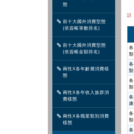
態
註
前十大國外消費型態
(依簽帳筆數排名)
前十大國外消費型態
各
(依簽帳金額排名)
類
各
兩性X各年齡層消費樣
類
態
各
類
兩性X各年收入族群消
各
費樣態
康
各
兩性X各職業類別消費
類
樣態
各