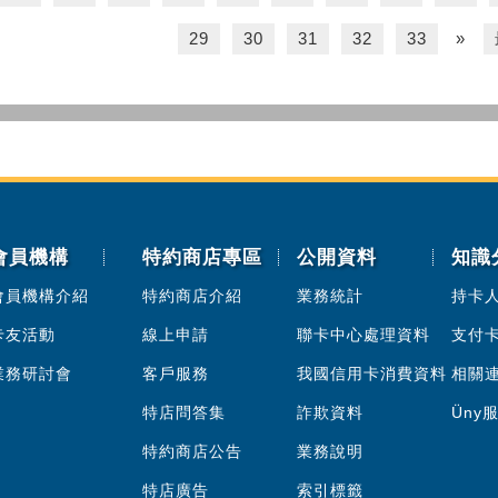
29
30
31
32
33
»
會員機構
特約商店專區
公開資料
知識
會員機構介紹
特約商店介紹
業務統計
持卡
卡友活動
線上申請
聯卡中心處理資料
支付
業務研討會
客戶服務
我國信用卡消費資料
相關
特店問答集
詐欺資料
Üny
特約商店公告
業務說明
特店廣告
索引標籤