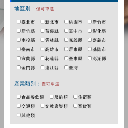
地區別：
僅可單選
臺北市
新北市
桃園市
新竹市
新竹縣
苗栗縣
臺中市
彰化縣
南投縣
雲林縣
嘉義縣
嘉義市
臺南市
高雄市
屏東縣
基隆市
宜蘭縣
花蓮縣
臺東縣
澎湖縣
金門縣
連江縣
臺灣
產業類別：
僅可單選
食品餐飲類
服飾類
住宿類
交通類
文教康樂類
百貨類
其他類