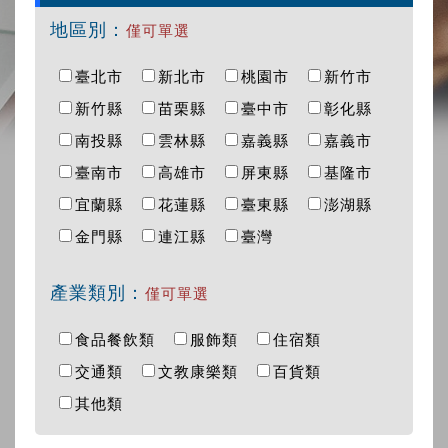
地區別：
僅可單選
臺北市
新北市
桃園市
新竹市
新竹縣
苗栗縣
臺中市
彰化縣
南投縣
雲林縣
嘉義縣
嘉義市
臺南市
高雄市
屏東縣
基隆市
宜蘭縣
花蓮縣
臺東縣
澎湖縣
金門縣
連江縣
臺灣
產業類別：
僅可單選
食品餐飲類
服飾類
住宿類
交通類
文教康樂類
百貨類
其他類