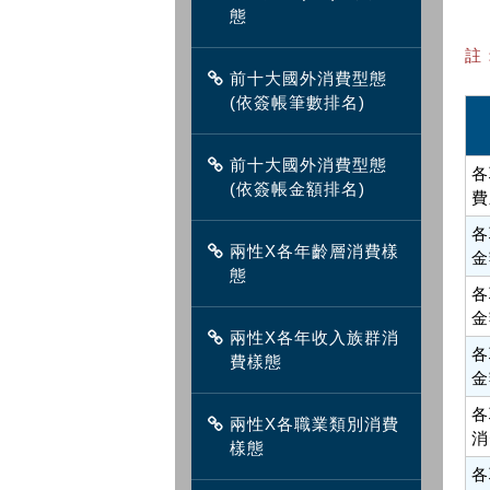
態
註
前十大國外消費型態
(依簽帳筆數排名)
前十大國外消費型態
各
(依簽帳金額排名)
費
各
兩性X各年齡層消費樣
金
態
各
金
兩性X各年收入族群消
各
費樣態
金
各
兩性X各職業類別消費
消
樣態
各