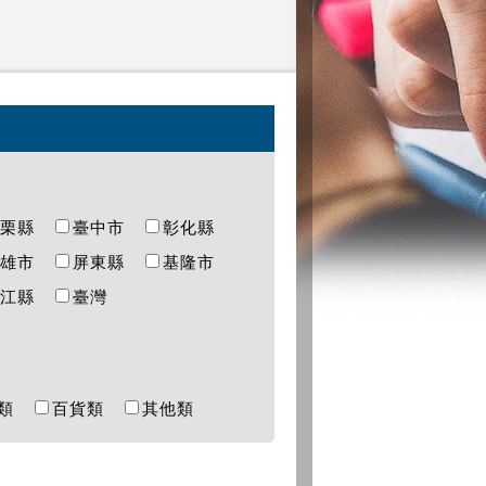
苗栗縣
臺中市
彰化縣
高雄市
屏東縣
基隆市
連江縣
臺灣
樂類
百貨類
其他類