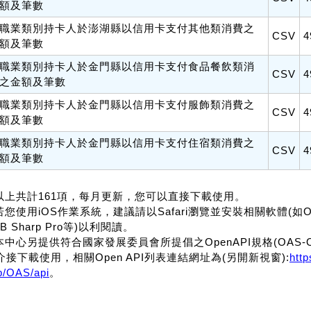
額及筆數
職業類別持卡人於澎湖縣以信用卡支付其他類消費之
CSV
4
額及筆數
職業類別持卡人於金門縣以信用卡支付食品餐飲類消
CSV
4
之金額及筆數
職業類別持卡人於金門縣以信用卡支付服飾類消費之
CSV
4
額及筆數
職業類別持卡人於金門縣以信用卡支付住宿類消費之
CSV
4
額及筆數
.以上共計161項，每月更新，您可以直接下載使用。
若您使用iOS作業系統，建議請以Safari瀏覽並安裝相關軟體(如Office f
B Sharp Pro等)以利閱讀。
.本中心另提供符合國家發展委員會所提倡之OpenAPI規格(OAS-OpenA
介接下載使用，相關Open API列表連結網址為(另開新視窗):
htt
p/OAS/api
。