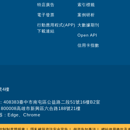
特店廣告
索引標籤
電子發票
案例研析
行動應用程式(APP)
大數據期刊
下載連結
Open API
信用卡指數
號4樓
址：408383臺中市南屯區公益路二段51號16樓B2室
：800008高雄市新興區六合路188號21樓
：Edge、Chrome
控制制度聲明書
隱私權與資訊安全宣告
個資告知事項
網站使用條款及