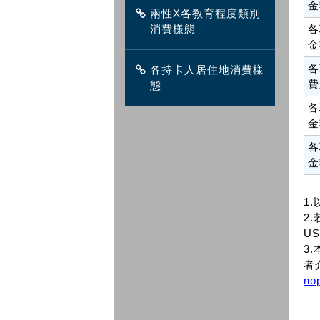
金
兩性X各教育程度類別
消費樣態
各
金
各
各持卡人居住地消費樣
費
態
各
金
各
金
1
2.
US
3
者
no