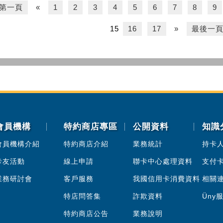
第一頁
«
1
2
3
4
5
6
7
8
9
15
16
17
»
最後一
會員機構
特約商店專區
公開資料
知識
會員機構介紹
特約商店介紹
業務統計
持卡
卡友活動
線上申請
聯卡中心處理資料
支付
業務研討會
客戶服務
我國信用卡消費資料
相關
特店問答集
詐欺資料
Üny
特約商店公告
業務說明