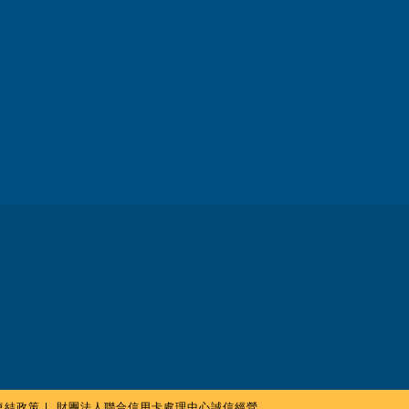
連結政策
財團法人聯合信用卡處理中心誠信經營