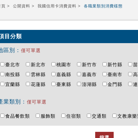
首頁
公開資料
我國信用卡消費資料
各職業類別消費樣態
項目分類
地區別：
僅可單選
臺北市
新北市
桃園市
新竹市
新竹縣
南投縣
雲林縣
嘉義縣
嘉義市
臺南市
宜蘭縣
花蓮縣
臺東縣
澎湖縣
金門縣
產業類別：
僅可單選
食品餐飲類
服飾類
住宿類
交通類
文教康
篩選