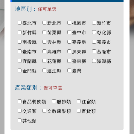
地區別：
僅可單選
臺北市
新北市
桃園市
新竹市
新竹縣
苗栗縣
臺中市
彰化縣
南投縣
雲林縣
嘉義縣
嘉義市
臺南市
高雄市
屏東縣
基隆市
宜蘭縣
花蓮縣
臺東縣
澎湖縣
金門縣
連江縣
臺灣
產業類別：
僅可單選
食品餐飲類
服飾類
住宿類
交通類
文教康樂類
百貨類
其他類